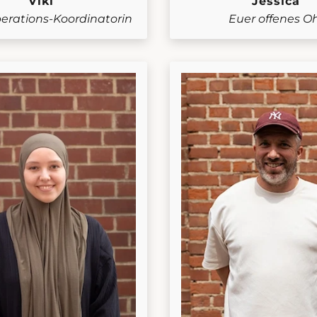
Viki
Jessica
erations-Koordinatorin
Euer offenes O