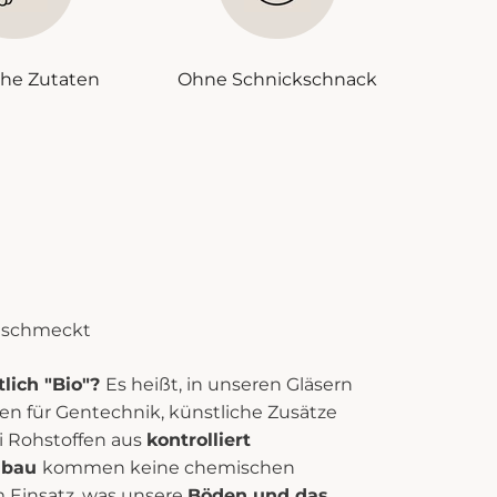
che Zutaten
Ohne Schnickschnack
n schmeckt
lich "Bio"?
Es heißt, in unseren Gläsern
oten für Gentechnik, künstliche Zusätze
ei Rohstoffen aus
kontrolliert
nbau
kommen keine chemischen
 Einsatz, was unsere
Böden und das