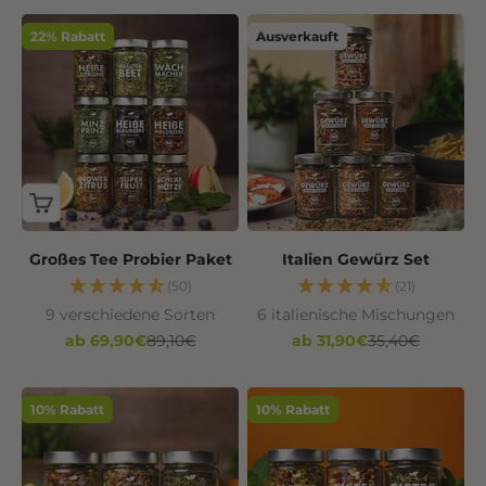
22% Rabatt
Ausverkauft
Großes Tee Probier Paket
Italien Gewürz Set
(50)
(21)
9 verschiedene Sorten
6 italienische Mischungen
Angebot
Regulärer Preis
Angebot
Regulärer Preis
ab 69,90€
89,10€
ab 31,90€
35,40€
10% Rabatt
10% Rabatt