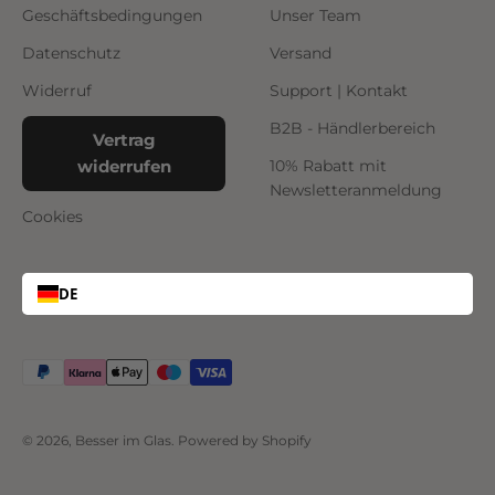
Geschäftsbedingungen
Unser Team
Datenschutz
Versand
Widerruf
Support | Kontakt
B2B - Händlerbereich
Vertrag
widerrufen
10% Rabatt mit
Newsletteranmeldung
Cookies
DE
© 2026, Besser im Glas. Powered by Shopify