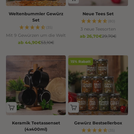
Weltenbummler Gewürz
Neue Tees Set
Set
(80)
(35)
3 neue Teesorten
Mit 9 Gewürzen um die Welt
Angebot
Regulärer Preis
ab 26,70€
29,70€
Angebot
Regulärer Preis
ab 44,90€
53,10€
15% Rabatt
Keramik Teetassenset
Gewürz Bestsellerbox
(4x400ml)
(35)