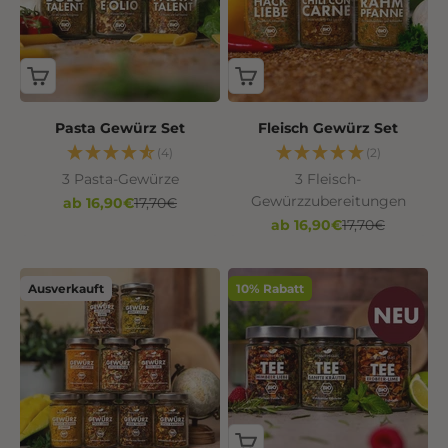
Pasta Gewürz Set
Fleisch Gewürz Set
(4)
(2)
3 Pasta-Gewürze
3 Fleisch-
Gewürzzubereitungen
Angebot
Regulärer Preis
ab 16,90€
17,70€
Angebot
Regulärer Prei
ab 16,90€
17,70€
Ausverkauft
10% Rabatt