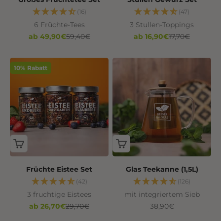
(16)
(47)
6 Früchte-Tees
3 Stullen-Toppings
Angebot
Regulärer Preis
Angebot
Regulärer Prei
ab 49,90€
59,40€
ab 16,90€
17,70€
10% Rabatt
Früchte Eistee Set
Glas Teekanne (1,5L)
(42)
(126)
3 fruchtige Eistees
mit integriertem Sieb
Angebot
Regulärer Preis
Angebot
ab 26,70€
29,70€
38,90€