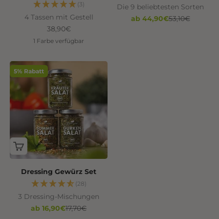
(3)
Die 9 beliebtesten Sorten
4 Tassen mit Gestell
Angebot
Regulärer Prei
ab 44,90€
53,10€
Angebot
38,90€
1 Farbe verfügbar
5% Rabatt
Dressing Gewürz Set
(28)
3 Dressing-Mischungen
Angebot
Regulärer Preis
ab 16,90€
17,70€