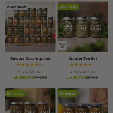
Ausverkauft
10% Rabatt
Gewürz Gesamtpaket
Kräuter Tee Set
(10)
(1)
Alle 30 Sorten
3 Kräuter-Tees
Angebot
Regulärer Preis
Angebot
Regulärer Preis
ab 139,90€
177,00€
ab 26,70€
29,70€
5% Rabatt
5% Rabatt