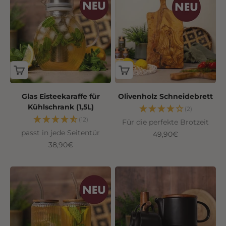
Glas Eisteekaraffe für
Olivenholz Schneidebrett
Kühlschrank (1,5L)
(2)
(12)
Für die perfekte Brotzeit
passt in jede Seitentür
Angebot
49,90€
Angebot
38,90€