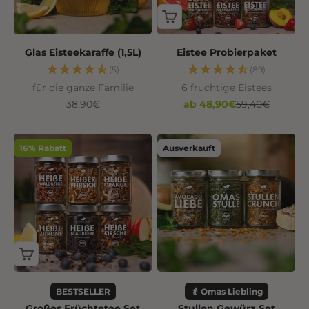
Glas Eisteekaraffe (1,5L)
Eistee Probierpaket
(5)
(89)
für die ganze Familie
6 fruchtige Eistees
Angebot
Angebot
Regulärer Prei
38,90€
ab 48,90€
59,40€
16% Rabatt
Ausverkauft
BESTSELLER
👵 Omas Liebling
Großes Früchtetee Set
Stullen Gewürz Set