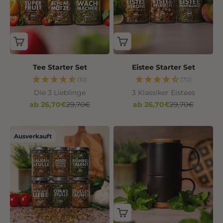
Tee Starter Set
Eistee Starter Set
(10)
(70)
Die 3 Lieblinge
3 Klassiker Eistees
Angebot
Regulärer Preis
Angebot
Regulärer Preis
ab 26,70€
29,70€
ab 26,70€
29,70€
Ausverkauft