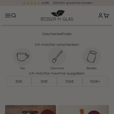
Zum Inhalt springen
(4.68) 200.000+ glückliche Kunden
Besser im Glas
Navigationsmenü öffnen
Suche öffnen
Kundenko
Waren
Geschenkefinder
Ich möchte verschenken:
Tee
Gewürze
Beides
Ich möchte maximal ausgeben:
30€
50€
100€
100€+