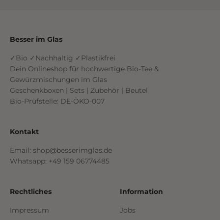
Gehe zu Element 1
Gehe zu Element 2
Gehe zu Element 3
Gehe zu Element 4
Besser im Glas
✓Bio ✓Nachhaltig ✓Plastikfrei
Dein Onlineshop für hochwertige Bio-Tee &
Gewürzmischungen im Glas
Geschenkboxen | Sets | Zubehör | Beutel
Bio-Prüfstelle: DE-ÖKO-007
Kontakt
Email: shop@besserimglas.de
Whatsapp: +49 159 06774485
Rechtliches
Information
Impressum
Jobs