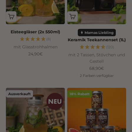
Eisteegläser (2x 550ml)
👩 Mamas Liebling
(8)
Keramik Teekannenset (1L)
mit Glasstrohhalmen
(120)
Angebot
24,90€
mit 2 Tassen, Stövchen und
Gestell
Angebot
68,90€
2 Farben verfügbar
Ausverkauft
18% Rabatt