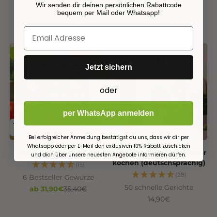
Wir senden dir deinen persönlichen Rabattcode
3 Früchte-Tees
21 verschiedene Teesorten
bequem per Mail oder Whatsapp!
Angebot
Regulärer Preis
Angebot
Regulärer Preis
ab 26,70€
29,70€
ab 164,90€
207,90€
10% Rabatt
Jetzt sichern
oder
per WhatsApp anmelden
Bei erfolgreicher Anmeldung bestätigst du uns, dass wir dir per
Whatsapp oder per E-Mail den exklusiven 10% Rabatt zuschicken
Gewürz Probier Paket
Kochbuch - Einfach besser
und dich über unsere neuesten Angebote informieren dürfen.
kochen (deutschsprachig)
(15)
(28)
6 Bestseller Gewürze
50 schnelle Gerichte
Angebot
Regulärer Preis
ab 31,90€
35,40€
Angebot
14,90€