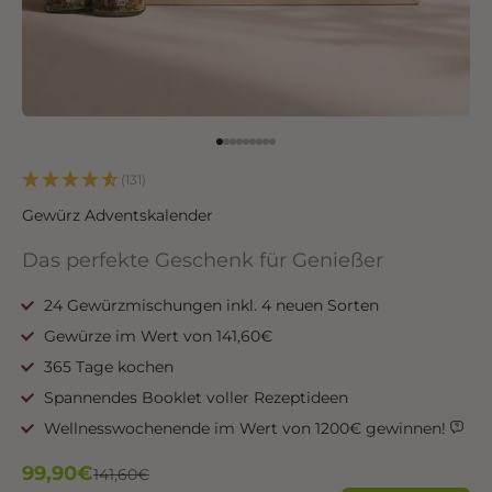
Gehe zu Element 1
Gehe zu Element 2
Gehe zu Element 3
Gehe zu Element 4
Gehe zu Element 5
Gehe zu Element 6
Gehe zu Element 7
Gehe zu Element 8
Gehe zu Element 9
(131)
Gewürz Adventskalender
Das perfekte Geschenk für Genießer
24 Gewürzmischungen inkl. 4 neuen Sorten
Gewürze im Wert von 141,60€
365 Tage kochen
Spannendes Booklet voller Rezeptideen
Wellnesswochenende im Wert von 1200€ gewinnen!
Angebot
99,90€
Regulärer Preis
141,60€