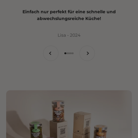
Einfach nur perfekt für eine schnelle und
abwechslungsreiche Küche!
Lisa - 2024
Zurück
Vor
Gehe zu Element 1
Gehe zu Element 2
Gehe zu Element 3
Gehe zu Element 4
Gehe zu Element 5