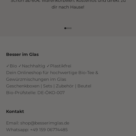
Schon ab 60€ Warenkorbwert kostenlos und direkt zu
dir nach Hause!
Gehe zu Element 1
Gehe zu Element 2
Gehe zu Element 3
Gehe zu Element 4
Besser im Glas
✓Bio ✓Nachhaltig ✓Plastikfrei
Dein Onlineshop für hochwertige Bio-Tee &
Gewürzmischungen im Glas
Geschenkboxen | Sets | Zubehör | Beutel
Bio-Prüfstelle: DE-ÖKO-007
Kontakt
Email: shop@besserimglas.de
Whatsapp: +49 159 06774485