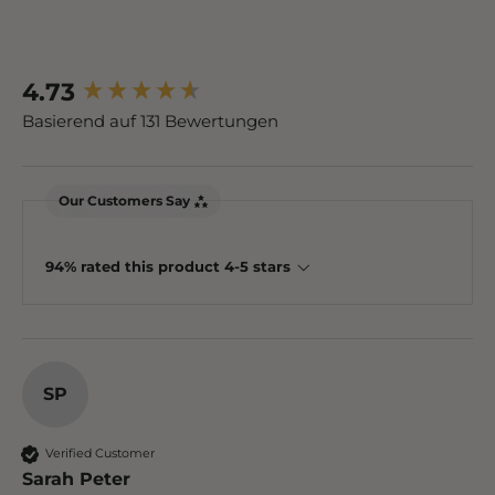
4.73
New content loaded
Basierend auf 131 Bewertungen
Our Customers Say
94% rated this product 4-5 stars
SP
Verified Customer
Sarah Peter