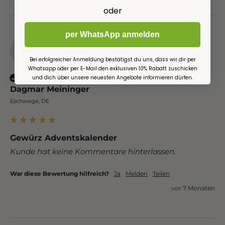
oder
per WhatsApp anmelden
DM
Bei erfolgreicher Anmeldung bestätigst du uns, dass wir dir per
Whatsapp oder per E-Mail den exklusiven 10% Rabatt zuschicken
und dich über unsere neuesten Angebote informieren dürfen.
Verified Customer
Dagmar Meininger
Eschwege, DE
Gewürz Adventskalender
Kunde hat keine Kommentare hinterlassen.
War diese Bewertung hilfreich?
Ja
Melden
Teilen
vor 7 Monaten