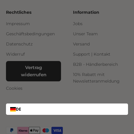
Rechtliches
Information
Impressum
Jobs
Geschäftsbedingungen
Unser Team
Datenschutz
Versand
Widerruf
Support | Kontakt
B2B - Händlerbereich
Vertrag
widerrufen
10% Rabatt mit
Newsletteranmeldung
Cookies
DE