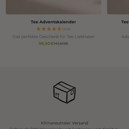
Tee Adventskalender
Tee
(346)
Das perfekte Geschenk für Tee-Liebhaber
Adv
Angebot
Regulärer Preis
99,90€
141,60€
Klimaneutraler Versand