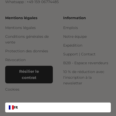
Whatsapp : +49 159 06774485
Mentions légales
Information
Mentions légales
Emplois
Conditions générales de
Notre équipe
vente
Expédition
Protection des données
Support | Contact
Révocation
B2B - Espace revendeurs
Résilier le
10 % de réduction avec
contrat
l'inscription à la
newsletter
Cookies
FR