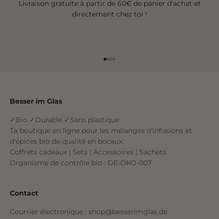
Livraison gratuite à partir de 60€ de panier d'achat et
directement chez toi !
Aller à l'élément 1
Aller à l'élément 2
Aller à l'élément 3
Aller à l'élément 4
Besser im Glas
✓Bio ✓Durable ✓Sans plastique
Ta boutique en ligne pour les mélanges d'infusions et
d'épices bio de qualité en bocaux.
Coffrets cadeaux | Sets | Accessoires | Sachets
Organisme de contrôle bio : DE-ÖKO-007
Contact
Courrier électronique : shop@besserimglas.de