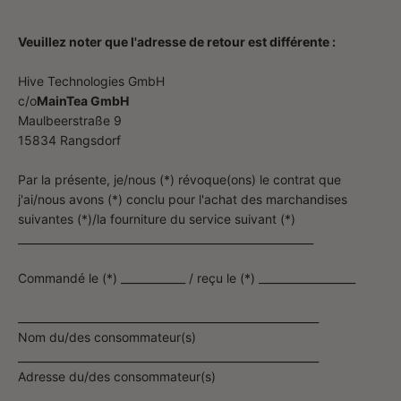
Veuillez noter que l'adresse de retour est différente :
Hive Technologies GmbH
c/o
MainTea GmbH
Maulbeerstraße 9
15834 Rangsdorf
Par la présente, je/nous (*) révoque(ons) le contrat que
j'ai/nous avons (*) conclu pour l'achat des marchandises
suivantes (*)/la fourniture du service suivant (*)
_______________________________________________________
Commandé le (*) ____________ / reçu le (*) __________________
________________________________________________________
Nom du/des consommateur(s)
________________________________________________________
Adresse du/des consommateur(s)
________________________________________________________