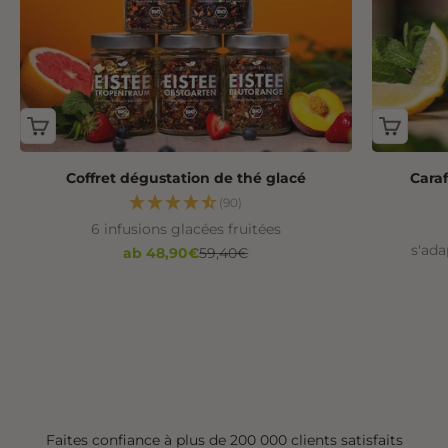
Coffret dégustation de thé glacé
Caraf
(90)
6 infusions glacées fruitées
s'ada
Angebot
Regulärer Preis
ab 48,90€
59,40€