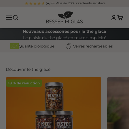
Aller au contenu
200 000 clients satisfaits
Besser im Glas
Ouvrir le menu de navigation
Ouvrir la recherche
Ouvrir l
Ouvrir
Nouveaux accessoires pour le thé glacé
Le plaisir du thé glacé en toute simplicité
Qualité biologique
Verres rechargeables
DÉCOUVRIR MAINTENANT
Découvrir le thé glacé
18 % de réduction