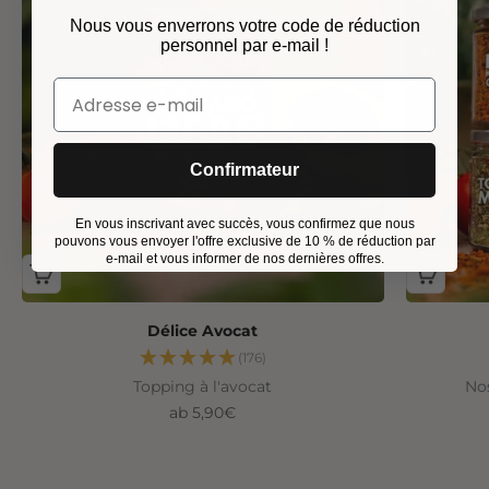
Nous vous enverrons votre code de réduction
personnel par e-mail !
Confirmateur
En vous inscrivant avec succès, vous confirmez que nous
pouvons vous envoyer l'offre exclusive de 10 % de réduction par
e-mail et vous informer de nos dernières offres.
Délice Avocat
(176)
Topping à l'avocat
Nos
Angebot
ab 5,90€