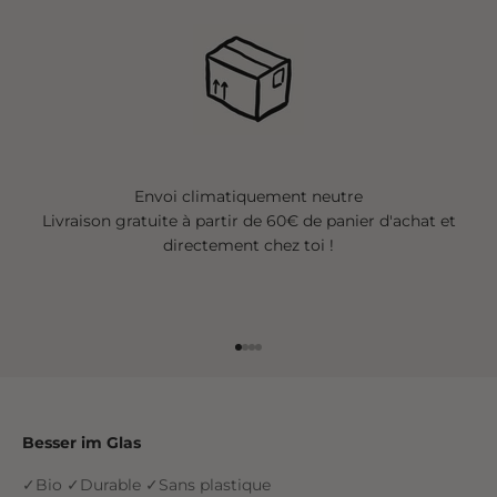
Envoi climatiquement neutre
Livraison gratuite à partir de 60€ de panier d'achat et
directement chez toi !
Aller à l'élément 1
Aller à l'élément 2
Aller à l'élément 3
Aller à l'élément 4
Besser im Glas
✓Bio ✓Durable ✓Sans plastique