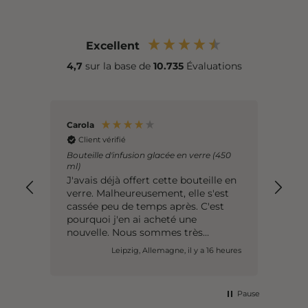
Excellent
4,7
sur la base de
10.735
Évaluations
Carola
Sara
Client vérifié
Cl
Bouteille d'infusion glacée en verre (450
Cara
ml)
réfri
J'avais déjà offert cette bouteille en
Je l
verre. Malheureusement, elle s'est
et j
cassée peu de temps après. C'est
vrai
pourquoi j'en ai acheté une
fonc
nouvelle. Nous sommes très
s'in
satisfaits de cette bouteille, c'est un
dans
Leipzig, Allemagne, il y a 16 heures
très bon concept avec la passoire
intégrée.
Pause