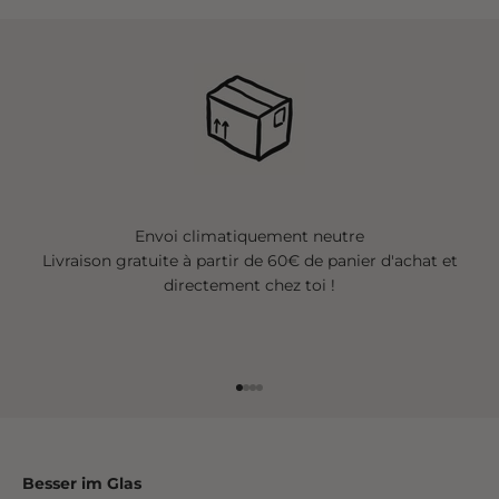
Envoi climatiquement neutre
Livraison gratuite à partir de 60€ de panier d'achat et
directement chez toi !
Aller à l'élément 1
Aller à l'élément 2
Aller à l'élément 3
Aller à l'élément 4
Besser im Glas