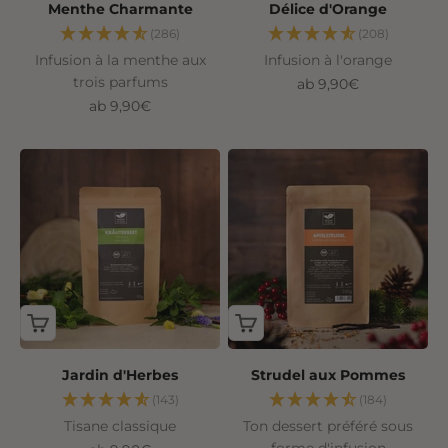
Menthe Charmante
Délice d'Orange
(286)
(208)
Infusion à la menthe aux
Infusion à l'orange
trois parfums
Angebot
ab 9,90€
Angebot
ab 9,90€
Jardin d'Herbes
Strudel aux Pommes
(143)
(184)
Tisane classique
Ton dessert préféré sous