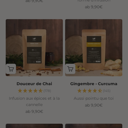
forme d'infusion
Angebot
ab 9,90€
Angebot
ab 9,90€
Douceur de Chai
Gingembre - Curcuma
(178)
(145)
Infusion aux épices et à la
Aussi pointu que toi
cannelle
Angebot
ab 9,90€
Angebot
ab 9,90€