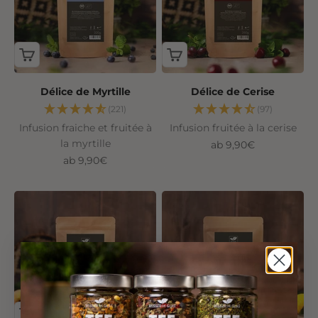
Délice de Myrtille
Délice de Cerise
(221)
(97)
Infusion fraiche et fruitée à
Infusion fruitée à la cerise
la myrtille
Angebot
ab 9,90€
Angebot
ab 9,90€