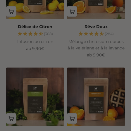
Délice de Citron
Rêve Doux
(308)
(284)
Infusion au citron
Mélange d'infusion rooibos
à la valériane et à la lavande
Angebot
ab 9,90€
Angebot
ab 9,90€