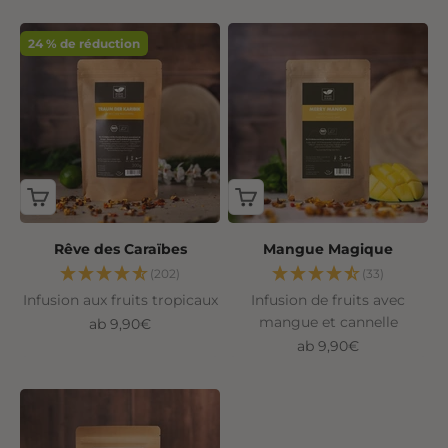
24 % de réduction
Rêve des Caraïbes
Mangue Magique
(202)
(33)
Infusion aux fruits tropicaux
Infusion de fruits avec
mangue et cannelle
Angebot
ab 9,90€
Angebot
ab 9,90€