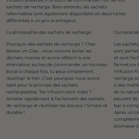
infusion préférée, il te suffit de commander l'un de nos
sachets de recharge. Bien entendu, les sachets
refermables sont également disponibles en deux tailles
différentes à un prix avantageux.
La philosophie des sachets de recharge
Compostabl
Pourquoi des sachets de recharge ? Chez
Les sachets
Besser im Glas , nous voulons éviter les
sont parfai
déchets inutiles et avons réfléchi à une
et sont fac
alternative: au lieu de commander un nouveau
fermeture à
bocal à chaque fois, tu peux simplement
l'infusion f
réutiliser le tien. C'est pourquoi nous avons
recharge s
opté pour le principe des sachets
à des matiè
rechargeables. Tes Infusion sont vides ?
de la nature
Acheter rapidement & facilement des sachets
peuvent êtr
de recharge et réutiliser tes bocaux ! Simple et
bac à compo
durable !
Après un ce
complèteme
biomasse o