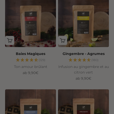
Baies Magiques
Gingembre - Agrumes
(129)
(180)
Ton amour brûlant
Infusion au gingembre et au
citron vert
Angebot
ab 9,90€
Angebot
ab 9,90€