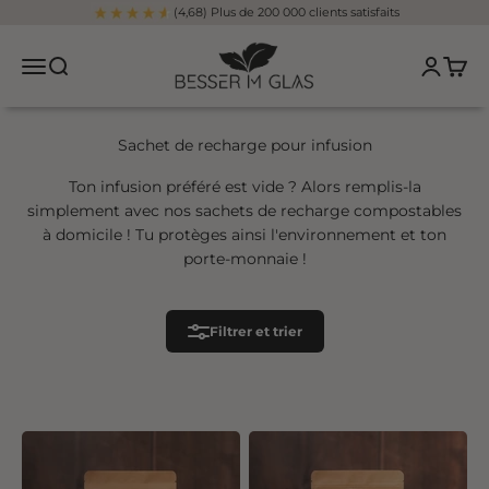
Aller au contenu
(4,68) Plus de 200 000 clients satisfaits
Besser im Glas
Ouvrir le menu de navigation
Ouvrir la recherche
Ouvrir l
Ouvrir
Sachet de recharge pour infusion
Ton infusion préféré est vide ? Alors remplis-la
simplement avec nos sachets de recharge compostables
à domicile ! Tu protèges ainsi l'environnement et ton
porte-monnaie !
Filtrer et trier