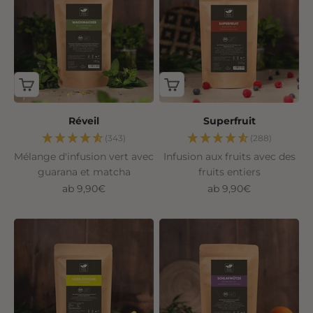
Réveil
Superfruit
(343)
(288)
Mélange d'infusion vert avec
Infusion aux fruits avec des
guarana et matcha
fruits entiers
Angebot
Angebot
ab 9,90€
ab 9,90€