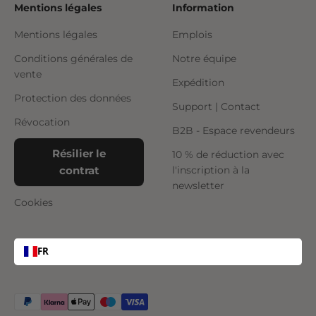
Mentions légales
Information
Mentions légales
Emplois
Conditions générales de
Notre équipe
vente
Expédition
Protection des données
Support | Contact
Révocation
B2B - Espace revendeurs
Résilier le
10 % de réduction avec
contrat
l'inscription à la
newsletter
Cookies
FR