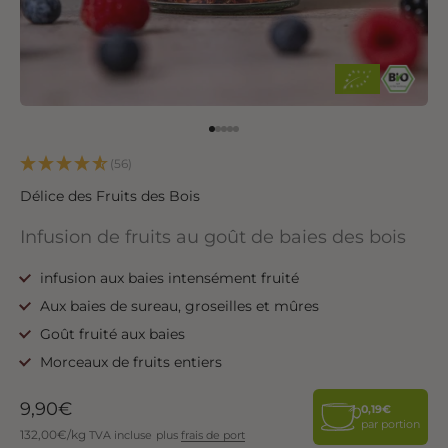
Go to item 1
Go to item 2
Go to item 3
Go to item 4
Go to item 5
(56)
Délice des Fruits des Bois
Infusion de fruits au goût de baies des bois
infusion aux baies intensément fruité
Aux baies de sureau, groseilles et mûres
Goût fruité aux baies
Morceaux de fruits entiers
Angebot
9,90€
0,19€
par portion
132,00€/kg
TVA incluse
plus
frais de port