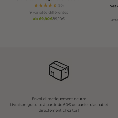
(50)
Set 
9 variétés différentes
Angebot
Regulärer Preis
ab 69,90€
89,10€
ave
Envoi climatiquement neutre
Livraison gratuite à partir de 60€ de panier d'achat et
directement chez toi !