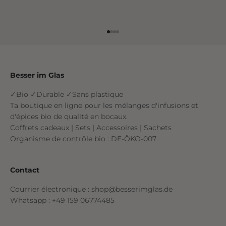
Aller à l'élément 1
Aller à l'élément 2
Aller à l'élément 3
Aller à l'élément 4
Besser im Glas
✓Bio ✓Durable ✓Sans plastique
Ta boutique en ligne pour les mélanges d'infusions et
d'épices bio de qualité en bocaux.
Coffrets cadeaux | Sets | Accessoires | Sachets
Organisme de contrôle bio : DE-ÖKO-007
Contact
Courrier électronique : shop@besserimglas.de
Whatsapp : +49 159 06774485