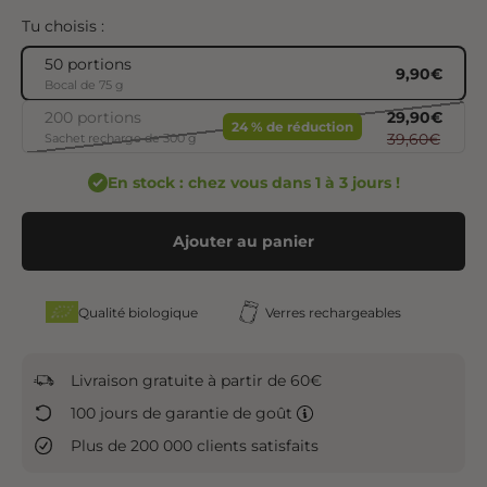
Tu choisis :
50 portions
Angebot
9,90€
Bocal de 75 g
Regulärer P
Angebot
29,90€
200 portions
24 % de réduction
Regulärer Pr
39,60€
Sachet recharge de 300 g
En stock : chez vous dans 1 à 3 jours !
Ajouter au panier
Qualité biologique
Verres rechargeables
Livraison gratuite à partir de 60€
100 jours de garantie de goût
Plus de 200 000 clients satisfaits