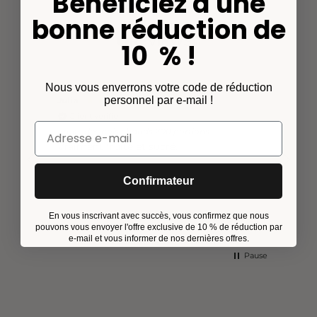
Bénéficiez d'une
4,75
Notation
bonne réduction de
56
Évaluations
10 % !
Nous vous enverrons votre code de réduction
personnel par e-mail !
Julia
Margue
Client vérifié
Clien
Fruits des bois chauds 200 portions
Fruits 
Vraiment fruité et sucré.
Un go
Confirmateur
En vous inscrivant avec succès, vous confirmez que nous
a un mois
il y a 2 mois
pouvons vous envoyer l'offre exclusive de 10 % de réduction par
e-mail et vous informer de nos dernières offres.
Pause