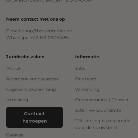
Organisch controleorgaan: DE-ÖKO-007
Neem contact met ons op
E-mail: shop@besserimglas.de
Whatsapp: +49 159 06774485
Juridische zaken
Informatie
Afdruk
Jobs
Algemene voorwaarden
Ons team
Gegevensbescherming
Verzending
Intrekking
Ondersteuning | Contact
B2B - Verkoopruimte
Contract
herroepen
10% korting bij registratie
voor de nieuwsbrief
Cookies