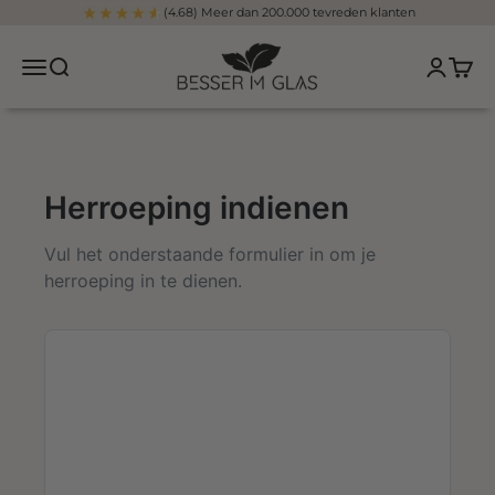
Overslaan naar inhoud
(4.68) Meer dan 200.000 tevreden klanten
Beter in een glas
Navigatiemenu openen
Open zoeken
Pagina v
Winke
Herroeping indienen
Vul het onderstaande formulier in om je
herroeping in te dienen.