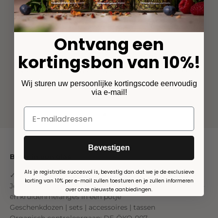
Ontvang een
kortingsbon van 10%!
Klimaatneutrale scheepvaart
Vanaf €60 winkelwagenwaarde gratis en direct bij je
thuis!
Wij sturen uw persoonlijke kortingscode eenvoudig
via e-mail!
Ga naar element 1
Ga naar element 2
Ga naar element 3
Ga naar element 4
Bevestigen
Beter in een glas
Als je registratie succesvol is, bevestig dan dat we je de exclusieve
✓Organisch ✓Duurzaam ✓Kunststofvrij
korting van 10% per e-mail zullen toesturen en je zullen informeren
Jouw online winkel voor hoogwaardige biologische thee-
over onze nieuwste aanbiedingen.
en kruidenmelanges in een potje
Geschenkdozen | sets | accessoires | tassen