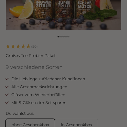
Go to item 1
Go to item 2
Go to item 3
Go to item 4
Go to item 5
Go to item 6
Go to item 7
(50)
Großes Tee Probier Paket
9 verschiedene Sorten
Die Lieblinge zufriedener Kund*innen
Alle Geschmacksrichtungen
Gläser zum Wiederbefüllen
Mit 9 Gläsern im Set sparen
Du wählst aus:
ohne Geschenkbox
in Geschenkbox