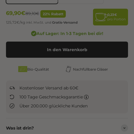
Angebot
69,90€
Regulärer Preis
89,10€
22% Rabatt
0,23€
pro Portion
125,72€/kg
inkl. MwSt.
und
Gratis-Versand
Auf Lager: In 1-3 Tagen bei dir!
In den Warenkorb
Bio-Qualität
Nachfüllbare Gläser
Kostenloser Versand ab 60€
100 Tage Geschmacksgarantie
Über 200.000 glückliche Kunden
Was ist drin?