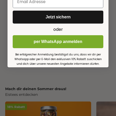
Großes Tee Probier Paket ohne Geschenkbox
Großes
Qualitativ Hochwertiger und sehr
Alles 
leckerer Tee
Jetzt sichern
oder
vor 3 Monaten
per WhatsApp anmelden
Pause
Bei erfolgreicher Anmeldung bestätigst du uns, dass wir dir per
Whatsapp oder per E-Mail den exklusiven 10% Rabatt zuschicken
und dich über unsere neuesten Angebote informieren dürfen.
Mach dir deinen Sommer draus!
Eistees entdecken
18% Rabatt