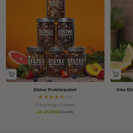
Eistee Probierpaket
Glas Ei
(89)
6 fruchtige Eistees
Angebot
Regulärer Preis
ab 48,90€
59,40€