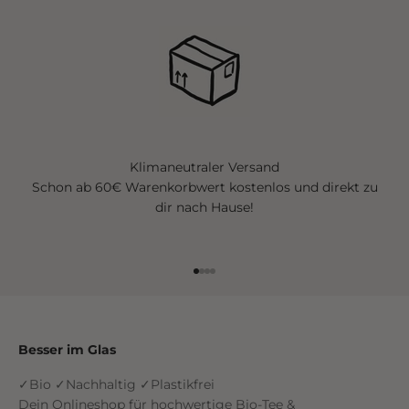
Klimaneutraler Versand
Schon ab 60€ Warenkorbwert kostenlos und direkt zu
dir nach Hause!
Gehe zu Element 1
Gehe zu Element 2
Gehe zu Element 3
Gehe zu Element 4
Besser im Glas
✓Bio ✓Nachhaltig ✓Plastikfrei
Dein Onlineshop für hochwertige Bio-Tee &