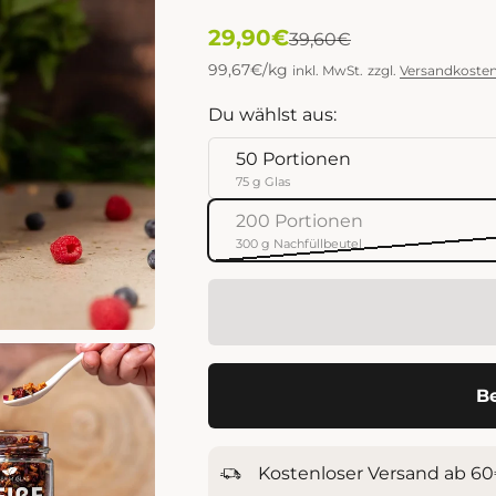
Angebot
29,90€
Regulärer Preis
39,60€
99,67€/kg
inkl. MwSt.
zzgl.
Versandkoste
Du wählst aus:
50 Portionen
75 g Glas
200 Portionen
300 g Nachfüllbeutel
Be
Kostenloser Versand ab 6