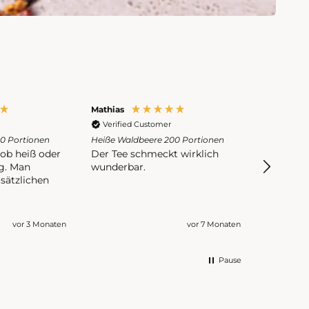
Mathias
Denise
Verified Customer
Verifie
0 Portionen
Heiße Waldbeere 200 Portionen
Heiße Wal
ob heiß oder
Der Tee schmeckt wirklich
Zu süß...
ig. Man
wunderbar.
überall S
sätzlichen
die Süße
Kaufe ich
vor 3 Monaten
vor 7 Monaten
Pause