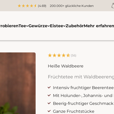
(4.69)
200.000+ glückliche Kunden
robieren
Tee
Gewürze
Eistee
Zubehör
Mehr erfahre
(56)
Heiße Waldbeere
Früchtetee mit Waldbeere
Intensiv fruchtiger Beerentee
Mit Holunder-, Johannis- un
Beerig-fruchtiger Geschmack
Ganze Fruchtstücke