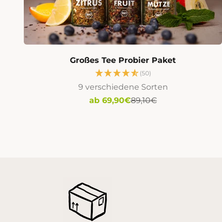
Großes Tee Probier Paket
(50)
9 verschiedene Sorten
Angebot
Regulärer Preis
ab 69,90€
89,10€