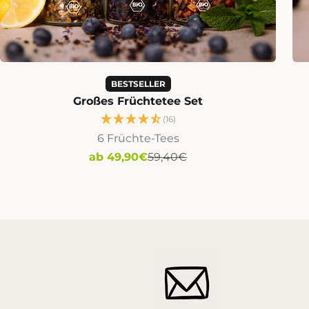
BESTSELLER
Großes Früchtetee Set
(16)
6 Früchte-Tees
Angebot
Regulärer Preis
ab 49,90€
59,40€