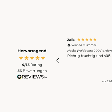
Christina
Julia
Verified Customer
Verified Customer
Hervorragend
Heiße Waldbeere 50 Portionen
Heiße Waldbeere 200 Portio
Mehr Geschmack nach Beere
Richtig fruchtig und süß.
und weniger Säure wäre gut
4,75
Rating
56
Bewertungen
vor einem Monat
vor 2 