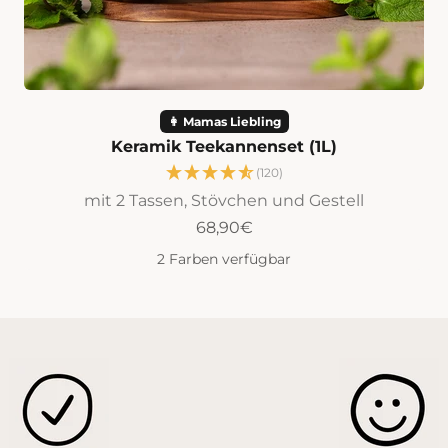
👩 Mamas Liebling
Keramik Teekannenset (1L)
(120)
mit 2 Tassen, Stövchen und Gestell
Angebot
68,90€
2 Farben verfügbar