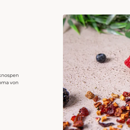
sknospen
roma von