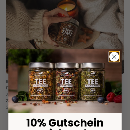
It´s Christmas Time
Für alle, für die das ganze Jahr die schönste Zeit des
Jahres ist. Die würzige Mischung aus Rooibos, Apfel und
Zimt versetzt dich direkt in Weihnachtsstimmung!
Schmeckt natürlich auch außerhalb der Weihnachtszeit ;)
10% Gutschein