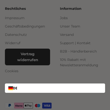
Rechtliches
Information
Impressum
Jobs
Geschäftsbedingungen
Unser Team
Datenschutz
Versand
Widerruf
Support | Kontakt
B2B - Händlerbereich
Vertrag
widerrufen
10% Rabatt mit
Newsletteranmeldung
Cookies
DE