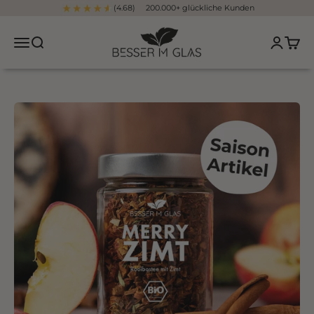
Zum Inhalt springen
(4.68) 200.000+ glückliche Kunden
Besser im Glas
Navigationsmenü öffnen
Suche öffnen
Kundenko
Waren