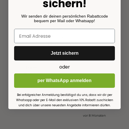
sichern!
Hervorragend
Wir senden dir deinen persönlichen Rabattcode
bequem per Mail oder Whatsapp!
4,47
Rating
129
Bewertungen
Jetzt sichern
oder
Elisabeth
Nadine
Verified Customer
Veri
Merry Zimt 50 Portionen
Merry 
per WhatsApp anmelden
Fruchtig intensiv
Einfac
Bei erfolgreicher Anmeldung bestätigst du uns, dass wir dir per
Whatsapp oder per E-Mail den exklusiven 10% Rabatt zuschicken
und dich über unsere neuesten Angebote informieren dürfen.
vor 8 Monaten