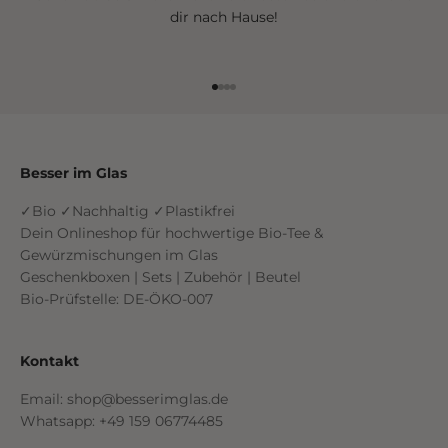
dir nach Hause!
Gehe zu Element 1
Gehe zu Element 2
Gehe zu Element 3
Gehe zu Element 4
Besser im Glas
✓Bio ✓Nachhaltig ✓Plastikfrei
Dein Onlineshop für hochwertige Bio-Tee &
Gewürzmischungen im Glas
Geschenkboxen | Sets | Zubehör | Beutel
Bio-Prüfstelle: DE-ÖKO-007
Kontakt
Email: shop@besserimglas.de
Whatsapp: +49 159 06774485