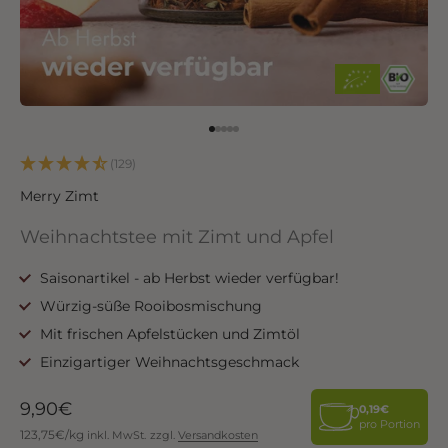
Go to item 1
Go to item 2
Go to item 3
Go to item 4
Go to item 5
(129)
Merry Zimt
Weihnachtstee mit Zimt und Apfel
Saisonartikel - ab Herbst wieder verfügbar!
Würzig-süße Rooibosmischung
Mit frischen Apfelstücken und Zimtöl
Einzigartiger Weihnachtsgeschmack
Angebot
9,90€
0,19€
pro Portion
123,75€/kg
inkl. MwSt.
zzgl.
Versandkosten