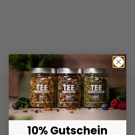
10% Gutschein
Klimaneutraler Versand