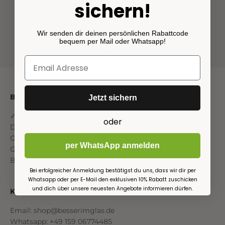
sichern!
Schon ab 60€ Warenkorbwert kostenlos und direkt zu
dir nach Hause!
Wir senden dir deinen persönlichen Rabattcode
bequem per Mail oder Whatsapp!
Gehe zu Element 1
Gehe zu Element 2
Gehe zu Element 3
Gehe zu Element 4
Besser im Glas
Jetzt sichern
✓Bio ✓Nachhaltig ✓Plastikfrei
oder
Dein Onlineshop für hochwertige Bio-Tee &
Gewürzmischungen im Glas
per WhatsApp anmelden
Geschenkboxen | Sets | Zubehör | Beutel
Bio-Prüfstelle: DE-ÖKO-007
Bei erfolgreicher Anmeldung bestätigst du uns, dass wir dir per
Whatsapp oder per E-Mail den exklusiven 10% Rabatt zuschicken
und dich über unsere neuesten Angebote informieren dürfen.
Kontakt
Email: shop@besserimglas.de
Whatsapp: +49 159 06774485