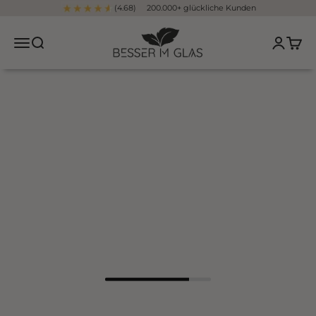
Zum Inhalt springen
(4.68) 200.000+ glückliche Kunden
Besser im Glas
Navigationsmenü öffnen
Suche öffnen
Kundenko
Waren