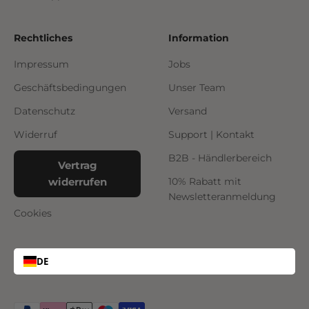
Rechtliches
Information
Impressum
Jobs
Geschäftsbedingungen
Unser Team
Datenschutz
Versand
Widerruf
Support | Kontakt
B2B - Händlerbereich
Vertrag
widerrufen
10% Rabatt mit
Newsletteranmeldung
Cookies
DE