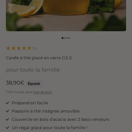
Aller à l'élément 1
Aller à l'élément 2
Aller à l'élément 3
Aller à l'élément 4
Aller à l'élément 5
(5)
Carafe à thé glacé en verre (1,5 l)
pour toute la famille
Angebot
38,90€
Épuisé
TVA incluse
plus
frais de port
Préparation facile
Passoire à thé intégrée amovible
Couvercle en bois d'acacia avec 2 becs verseurs
Un régal glacé pour toute la famille !