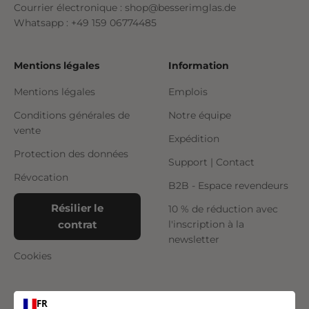
Courrier électronique : shop@besserimglas.de
Whatsapp : +49 159 06774485
Mentions légales
Information
Mentions légales
Emplois
Conditions générales de
Notre équipe
vente
Expédition
Protection des données
Support | Contact
Révocation
B2B - Espace revendeurs
Résilier le
10 % de réduction avec
contrat
l'inscription à la
newsletter
Cookies
FR