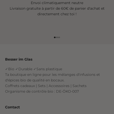
Envoi climatiquement neutre
Livraison gratuite à partir de 60€ de panier d'achat et
directement chez toi !
Aller à l'élément 1
Aller à l'élément 2
Aller à l'élément 3
Aller à l'élément 4
Besser im Glas
✓Bio ✓Durable ✓Sans plastique
Ta boutique en ligne pour les mélanges d'infusions et
d'épices bio de qualité en bocaux.
Coffrets cadeaux | Sets | Accessoires | Sachets
Organisme de contrôle bio : DE-ÖKO-007
Contact