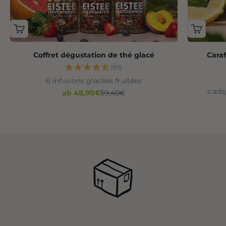
Coffret dégustation de thé glacé
Caraf
(89)
6 infusions glacées fruitées
s'ada
Angebot
Regulärer Preis
ab 48,90€
59,40€