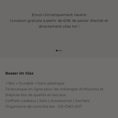
Envoi climatiquement neutre
Livraison gratuite à partir de 60€ de panier d'achat et
directement chez toi !
Aller à l'élément 1
Aller à l'élément 2
Aller à l'élément 3
Aller à l'élément 4
Besser im Glas
✓Bio ✓Durable ✓Sans plastique
Ta boutique en ligne pour les mélanges d'infusions et
d'épices bio de qualité en bocaux.
Coffrets cadeaux | Sets | Accessoires | Sachets
Organisme de contrôle bio : DE-ÖKO-007