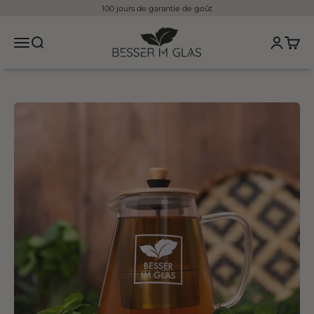
Aller au contenu
100 jours de garantie de goût
Besser im Glas
Ouvrir le menu de navigation
Ouvrir la recherche
Ouvrir l
Ouvrir