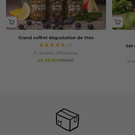
Grand coffret dégustation de thés
(50)
Set 
9 variétés différentes
Angebot
Regulärer Preis
ab 69,90€
89,10€
ave