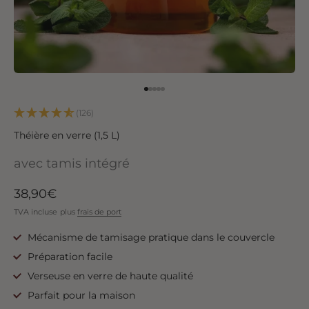
Aller à l'élément 1
Aller à l'élément 2
Aller à l'élément 3
Aller à l'élément 4
Aller à l'élément 5
(126)
Théière en verre (1,5 L)
avec tamis intégré
Angebot
38,90€
TVA incluse
plus
frais de port
Mécanisme de tamisage pratique dans le couvercle
Préparation facile
Verseuse en verre de haute qualité
Parfait pour la maison