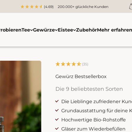
(4.69)
200.000+ glückliche Kunden
robieren
Tee
Gewürze
Eistee
Zubehör
Mehr erfahre
(35)
Gewürz Bestsellerbox
Die 9 beliebtesten Sorten
Die Lieblinge zufriedener Ku
Grundausstattung für deine 
Hochwertige Bio-Rohstoffe
Gläser zum Wiederbefüllen