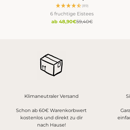
(89)
6 fruchtige Eistees
Angebot
Regulärer Preis
ab 48,90€
59,40€
Klimaneutraler Versand
S
Schon ab 60€ Warenkorbwert
Gara
kostenlos und direkt zu dir
einfa
nach Hause!