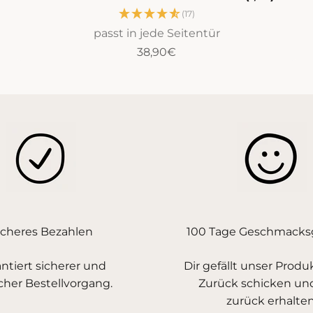
(17)
passt in jede Seitentür
Angebot
38,90€
icheres Bezahlen
100 Tage Geschmacksg
ntiert sicherer und
Dir gefällt unser Produ
cher Bestellvorgang.
Zurück schicken un
zurück erhalten