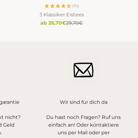
(70)
3 Klassiker Eistees
Angebot
Regulärer Preis
ab 26,70€
29,70€
arantie
Wir sind für dich da
kt nicht?
Du hast noch Fragen? Ruf uns
d Geld
einfach an! Oder kontaktiere
.
uns per Mail oder per