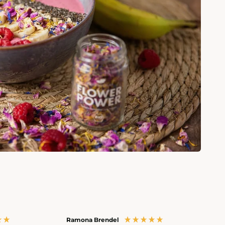
Ramona Brendel
Ursula Gu