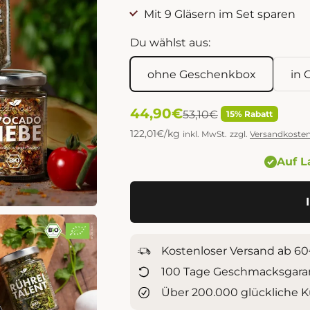
Mit 9 Gläsern im Set sparen
Du wählst aus:
ohne Geschenkbox
in 
Angebot
44,90€
Regulärer Preis
53,10€
15% Rabatt
122,01€/kg
inkl. MwSt.
zzgl.
Versandkoste
Auf La
Kostenloser Versand ab 6
100 Tage Geschmacksgara
Über 200.000 glückliche 