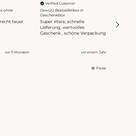
Verified Customer
Verifie
ox ohne
Gewürz Bestsellerbox in
Gewürz Be
Geschenkbox
Geschenk
 recht teuer
Super Ware, schnelle
es sind 
Lieferung, wertvolles
Gewürze,
Geschenk , schöne Verpackung
einer tol
vor 11 Monaten
vor einem Jahr
Pause