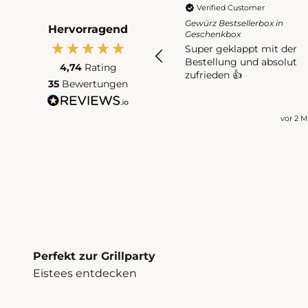
Verified Customer
Gewürz Bestsellerbox in
Hervorragend
Geschenkbox
Super geklappt mit der
Bestellung und absolut
4,74
Rating
zufrieden 👍
35
Bewertungen
vor 2 
Perfekt zur Grillparty
Eistees entdecken