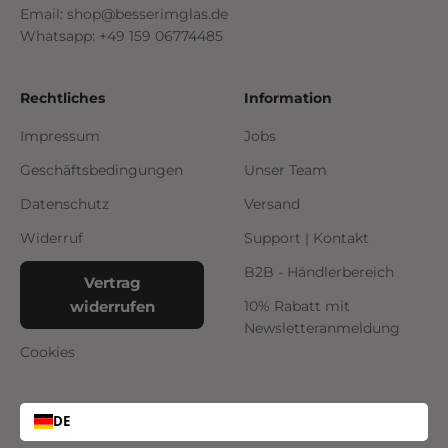
Email: shop@besserimglas.de
Whatsapp: +49 159 06774485
Rechtliches
Information
Impressum
Jobs
Geschäftsbedingungen
Unser Team
Datenschutz
Versand
Widerruf
Support | Kontakt
B2B - Händlerbereich
Vertrag
widerrufen
10% Rabatt mit
Newsletteranmeldung
Cookies
DE