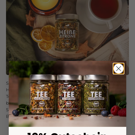
Sauer macht lustig!
Hier gibt es keine künstlichen Aromen oder staubige
Teereste, sondern ganze Fruchtstücke, die du mit dem
bloßen Auge erkennen kannst! Die Kombination mit dem
Süßkraut sorgt für eine ausgewogene süß-säuerliche
Balance.