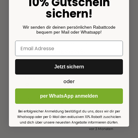
10% Gutschein
sichern!
Hervorragend
Wir senden dir deinen persönlichen Rabattcode
bequem per Mail oder Whatsapp!
4,82
Rating
308
Bewertungen
Jetzt sichern
Edda
Tanja
oder
Verified Customer
Veri
Heiße Zitrone 50 Portionen
Heiße Z
per WhatsApp anmelden
Wir alle trinken diesen Tee sehr gerne.
der be
Der Geschmack einfach großartig.
Bei erfolgreicher Anmeldung bestätigst du uns, dass wir dir per
Whatsapp oder per E-Mail den exklusiven 10% Rabatt zuschicken
und dich über unsere neuesten Angebote informieren dürfen.
em Monat
vor 3 Monaten