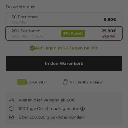
Du wählst aus:
50 Portionen
Angebot
9,90€
70 g Glas
Regulärer P
Angebot
29,90€
200 Portionen
37% Rabatt
Regulärer Pr
47,60€
280 g Nachfüllbeutel
Auf Lager: In 1-3 Tagen bei dir!
In den Warenkorb
Bio-Qualität
Nachfüllbare Gläser
Kostenloser Versand ab 60€
100 Tage Geschmacksgarantie
Über 200.000 glückliche Kunden