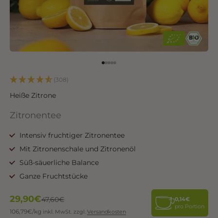
Go to item 1
Go to item 2
Go to item 3
Go to item 4
Go to item 5
(308)
Heiße Zitrone
Zitronentee
Intensiv fruchtiger Zitronentee
Mit Zitronenschale und Zitronenöl
Süß-säuerliche Balance
Ganze Fruchtstücke
Angebot
29,90€
Regulärer Preis
47,60€
0,14€
pro Portion
106,79€/kg
inkl. MwSt.
zzgl.
Versandkosten