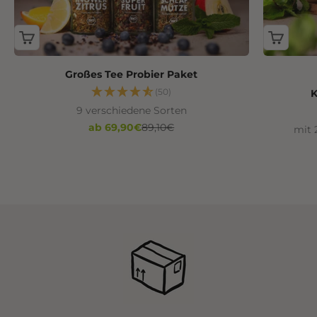
Großes Tee Probier Paket
(50)
K
9 verschiedene Sorten
Angebot
Regulärer Preis
ab 69,90€
89,10€
mit 