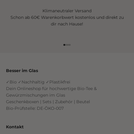
Klimaneutraler Versand
Schon ab 60€ Warenkorbwert kostenlos und direkt zu
dir nach Hause!
Gehe zu Element 1
Gehe zu Element 2
Gehe zu Element 3
Gehe zu Element 4
Besser im Glas
✓Bio ✓Nachhaltig ✓Plastikfrei
Dein Onlineshop für hochwertige Bio-Tee &
Gewürzmischungen im Glas
Geschenkboxen | Sets | Zubehör | Beutel
Bio-Prüfstelle: DE-ÖKO-007
Kontakt