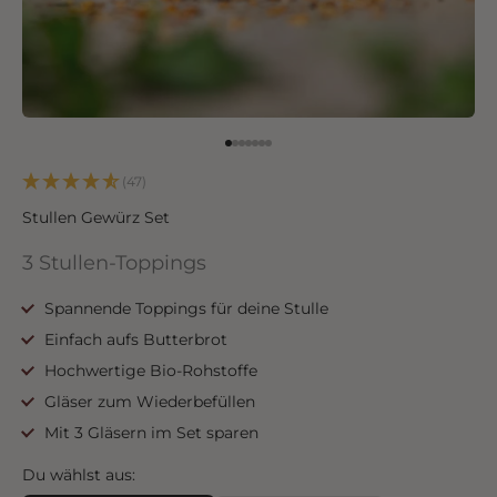
Go to item 1
Go to item 2
Go to item 3
Go to item 4
Go to item 5
Go to item 6
Go to item 7
(47)
Stullen Gewürz Set
3 Stullen-Toppings
Spannende Toppings für deine Stulle
Einfach aufs Butterbrot
Hochwertige Bio-Rohstoffe
Gläser zum Wiederbefüllen
Mit 3 Gläsern im Set sparen
Du wählst aus: