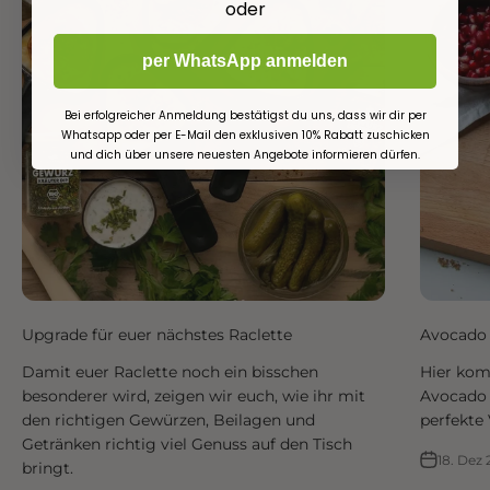
oder
per WhatsApp anmelden
Bei erfolgreicher Anmeldung bestätigst du uns, dass wir dir per
Whatsapp oder per E-Mail den exklusiven 10% Rabatt zuschicken
und dich über unsere neuesten Angebote informieren dürfen.
Upgrade für euer nächstes Raclette
Avocado
Damit euer Raclette noch ein bisschen
Hier kom
besonderer wird, zeigen wir euch, wie ihr mit
Avocado 
den richtigen Gewürzen, Beilagen und
perfekte 
Getränken richtig viel Genuss auf den Tisch
18. Dez
bringt.