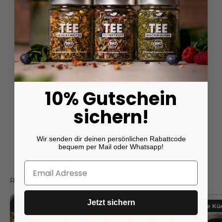
Anonym
Karin
Verified Customer
Veri
Stullen Gewürz Set ohne Geschenkbox
Stulle
st
Sehr zu empfehlen, wenn man es sich
Einfac
lässt
leisten kann.
 Monaten
vor 3 Monaten
10% Gutschein
Pause
sichern!
Wir senden dir deinen persönlichen Rabattcode
bequem per Mail oder Whatsapp!
Rezept Inspiration
Jetzt sichern
Kochen
Kalte Kü