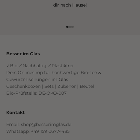
dir nach Hause!
Gehe zu Element 1
Gehe zu Element 2
Gehe zu Element 3
Gehe zu Element 4
Besser im Glas
✓Bio ✓Nachhaltig ✓Plastikfrei
Dein Onlineshop für hochwertige Bio-Tee &
Gewürzmischungen im Glas
Geschenkboxen | Sets | Zubehör | Beutel
Bio-Prüfstelle: DE-ÖKO-007
Kontakt
Email: shop@besserimglas.de
Whatsapp: +49 159 06774485