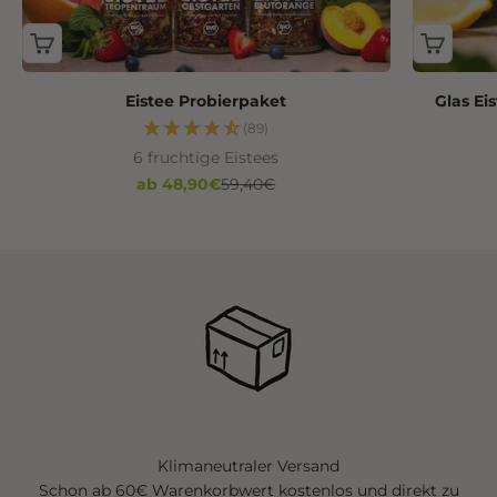
Eistee Probierpaket
Glas Ei
(89)
6 fruchtige Eistees
Angebot
Regulärer Preis
ab 48,90€
59,40€
Klimaneutraler Versand
Schon ab 60€ Warenkorbwert kostenlos und direkt zu