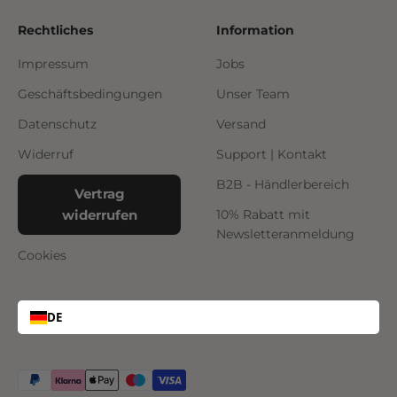
Rechtliches
Information
Impressum
Jobs
Geschäftsbedingungen
Unser Team
Datenschutz
Versand
Widerruf
Support | Kontakt
B2B - Händlerbereich
Vertrag
widerrufen
10% Rabatt mit
Newsletteranmeldung
Cookies
DE