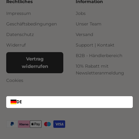
Rechtliches
Information
Impressum
Jobs
Geschäftsbedingungen
Unser Team
Datenschutz
Versand
Widerruf
Support | Kontakt
B2B - Händlerbereich
Vertrag
widerrufen
10% Rabatt mit
Newsletteranmeldung
Cookies
DE