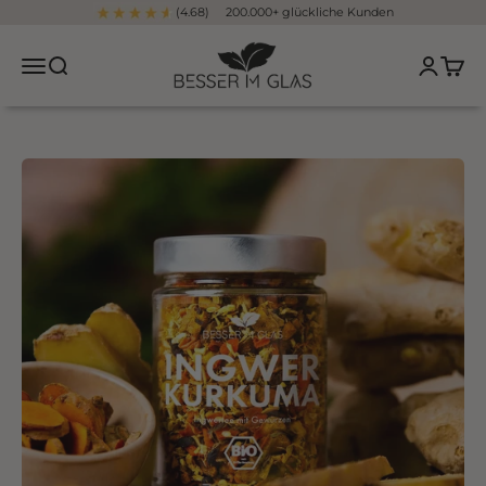
Zum Inhalt springen
(4.68) 200.000+ glückliche Kunden
Besser im Glas
Navigationsmenü öffnen
Suche öffnen
Kundenko
Waren