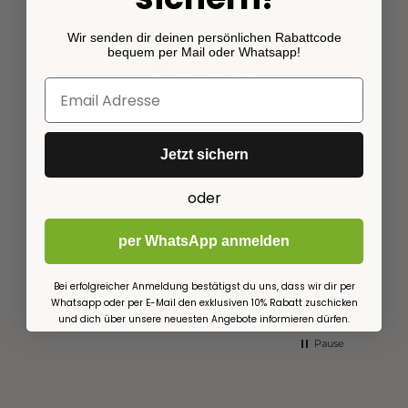
4,59
Rating
Wir senden dir deinen persönlichen Rabattcode
145
Bewertungen
bequem per Mail oder Whatsapp!
Sebastian
Anony
Jetzt sichern
Verified Customer
Veri
Ingwer-Kurkuma 50 Portionen
Ingwer
oder
Ich mag die beiden Gewürze und finde
Man s
diese Mischung extrem lecker.
per WhatsApp anmelden
Bei erfolgreicher Anmeldung bestätigst du uns, dass wir dir per
vor einem Monat
Whatsapp oder per E-Mail den exklusiven 10% Rabatt zuschicken
und dich über unsere neuesten Angebote informieren dürfen.
Pause