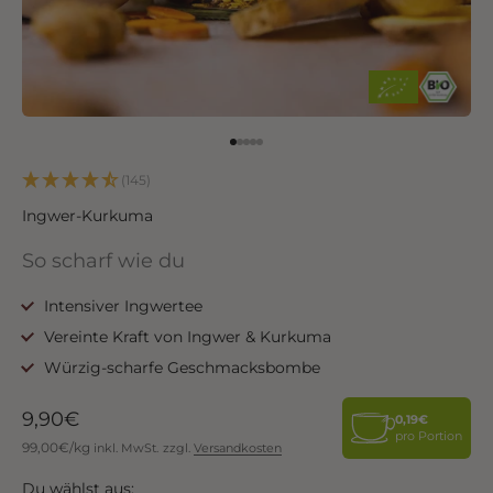
Go to item 1
Go to item 2
Go to item 3
Go to item 4
Go to item 5
(145)
Ingwer-Kurkuma
So scharf wie du
Intensiver Ingwertee
Vereinte Kraft von Ingwer & Kurkuma
Würzig-scharfe Geschmacksbombe
Angebot
9,90€
0,19€
pro Portion
99,00€/kg
inkl. MwSt.
zzgl.
Versandkosten
Du wählst aus: