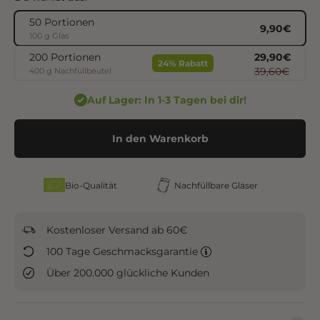
50 Portionen
Angebot
9,90€
100 g Glas
Regulärer P
Angebot
29,90€
200 Portionen
24% Rabatt
Regulärer Pr
39,60€
400 g Nachfüllbeutel
Auf Lager: In 1-3 Tagen bei dir!
In den Warenkorb
Bio-Qualität
Nachfüllbare Gläser
Kostenloser Versand ab 60€
100 Tage Geschmacksgarantie
Über 200.000 glückliche Kunden