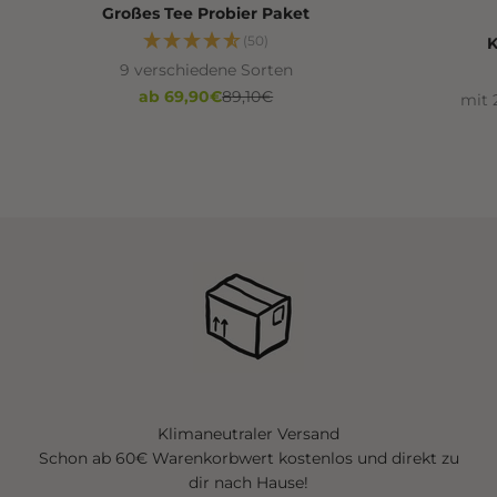
Großes Tee Probier Paket
(50)
K
9 verschiedene Sorten
Angebot
Regulärer Preis
ab 69,90€
89,10€
mit 
Klimaneutraler Versand
Schon ab 60€ Warenkorbwert kostenlos und direkt zu
dir nach Hause!