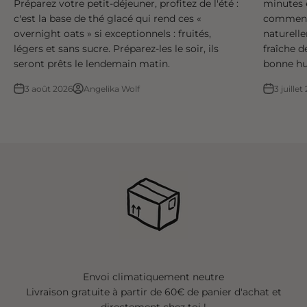
Préparez votre petit-déjeuner, profitez de l'été :
minutes 
c'est la base de thé glacé qui rend ces «
commence
overnight oats » si exceptionnels : fruités,
naturell
légers et sans sucre. Préparez-les le soir, ils
fraîche 
seront prêts le lendemain matin.
bonne h
3 août 2026
Angelika Wolf
3 juillet
Envoi climatiquement neutre
Livraison gratuite à partir de 60€ de panier d'achat et
directement chez toi !