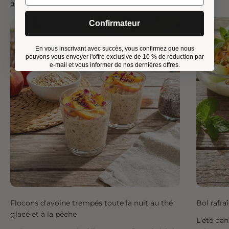
à toutes les recettes
Confirmateur
En vous inscrivant avec succès, vous confirmez que nous
pouvons vous envoyer l'offre exclusive de 10 % de réduction par
e-mail et vous informer de nos dernières offres.
Flocons d'avoine trempés toute la nuit au thé
Bol rafra
glacé et à la pêche
L'été dan