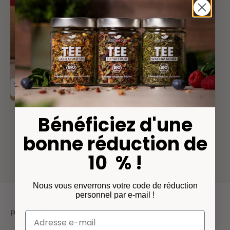
Tomate Mozzi
Bénéficiez d'une
(39)
bonne réduction de
Pour ton caprese
Angebot
ab 5,90€
10 % !
Nous vous enverrons votre code de réduction
personnel par e-mail !
Plus de recettes