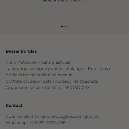
Aller à l'élément 1
Aller à l'élément 2
Aller à l'élément 3
Aller à l'élément 4
Besser im Glas
✓Bio ✓Durable ✓Sans plastique
Ta boutique en ligne pour les mélanges d'infusions et
d'épices bio de qualité en bocaux.
Coffrets cadeaux | Sets | Accessoires | Sachets
Organisme de contrôle bio : DE-ÖKO-007
Contact
Courrier électronique : shop@besserimglas.de
Whatsapp : +49 159 06774485