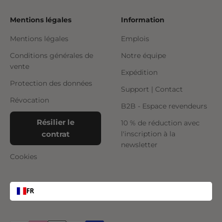
Mentions légales
Information
Mentions légales
Emplois
Conditions générales de
Notre équipe
vente
Expédition
Protection des données
Support | Contact
Révocation
B2B - Espace revendeurs
Résilier le
10 % de réduction avec
contrat
l'inscription à la
newsletter
Cookies
FR