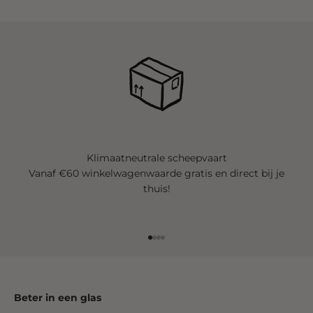
Klimaatneutrale scheepvaart
Vanaf €60 winkelwagenwaarde gratis en direct bij je
thuis!
Ga naar element 1
Ga naar element 2
Ga naar element 3
Ga naar element 4
Beter in een glas