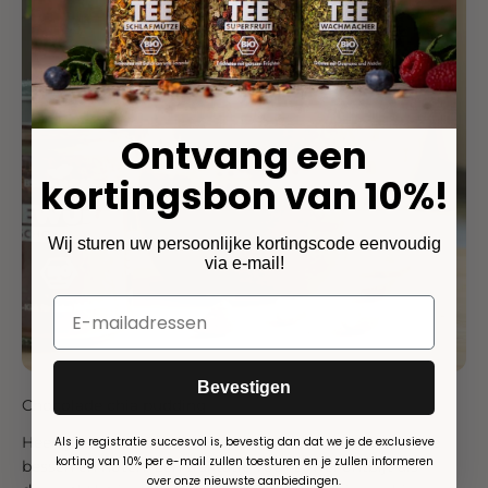
Ontvang een
kortingsbon van 10%!
Wij sturen uw persoonlijke kortingscode eenvoudig
via e-mail!
Bevestigen
Chocolade chia pudding
Heerlijke chocolade chia pudding met koffie en lekkere
Als je registratie succesvol is, bevestig dan dat we je de exclusieve
korting van 10% per e-mail zullen toesturen en je zullen informeren
bessen en noten. Een traktatie voor zowel ontbijt als
over onze nieuwste aanbiedingen.