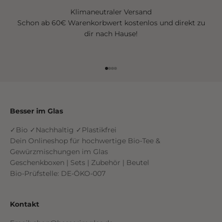
Klimaneutraler Versand
Schon ab 60€ Warenkorbwert kostenlos und direkt zu
dir nach Hause!
Gehe zu Element 1
Gehe zu Element 2
Gehe zu Element 3
Gehe zu Element 4
Besser im Glas
✓Bio ✓Nachhaltig ✓Plastikfrei
Dein Onlineshop für hochwertige Bio-Tee &
Gewürzmischungen im Glas
Geschenkboxen | Sets | Zubehör | Beutel
Bio-Prüfstelle: DE-ÖKO-007
Kontakt