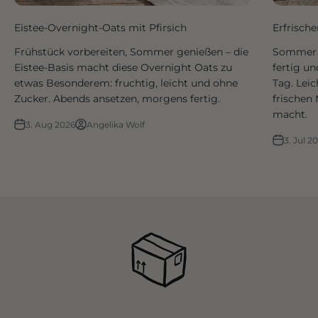
Eistee-Overnight-Oats mit Pfirsich
Erfrisch
Frühstück vorbereiten, Sommer genießen – die
Sommer i
Eistee-Basis macht diese Overnight Oats zu
fertig un
etwas Besonderem: fruchtig, leicht und ohne
Tag. Leic
Zucker. Abends ansetzen, morgens fertig.
frischen 
macht.
3. Aug 2026
Angelika Wolf
3. Jul 2