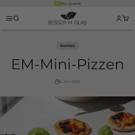
Zum Inhalt springen
Bio-Qualität
Besser im Glas
Navigationsmenü öffnen
Suche öffnen
Kundenko
Waren
Kochen
EM-Mini-Pizzen
6. Jun 2024