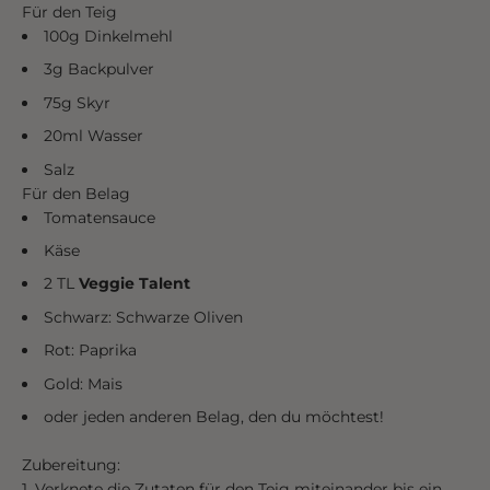
Für den Teig
100g Dinkelmehl
3g Backpulver
75g Skyr
20ml Wasser
Salz
Für den Belag
Tomatensauce
Käse
2 TL
Veggie Talent
Schwarz:
Schwarze Oliven
Rot: Paprika
Gold: Mais
oder jeden anderen Belag, den du möchtest!
Zubereitung:
Verknete die Zutaten für den Teig miteinander bis ein