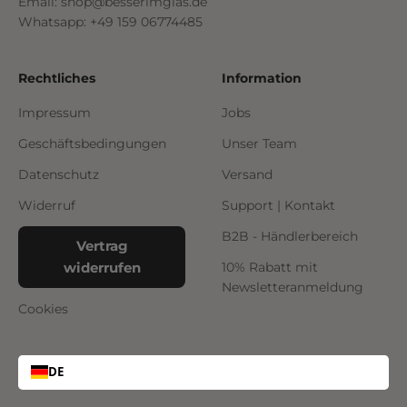
Email: shop@besserimglas.de
Whatsapp: +49 159 06774485
Rechtliches
Information
Impressum
Jobs
Geschäftsbedingungen
Unser Team
Datenschutz
Versand
Widerruf
Support | Kontakt
B2B - Händlerbereich
Vertrag
widerrufen
10% Rabatt mit
Newsletteranmeldung
Cookies
DE