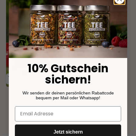
10% Gutschein
sichern!
Wir senden dir deinen persönlichen Rabattcode
Veggie Talent
bequem per Mail oder Whatsapp!
(103)
Gemüse-Allrounder
Angebot
ab 5,90€
Jetzt sichern