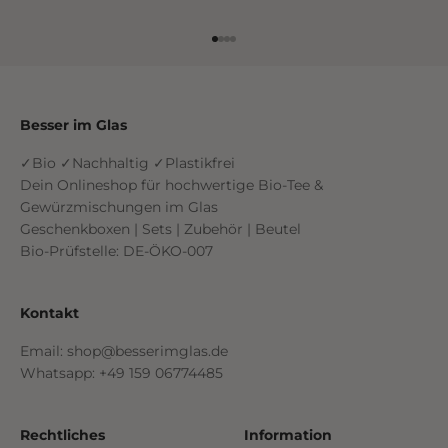
Gehe zu Element 1
Gehe zu Element 2
Gehe zu Element 3
Gehe zu Element 4
Besser im Glas
✓Bio ✓Nachhaltig ✓Plastikfrei
Dein Onlineshop für hochwertige Bio-Tee &
Gewürzmischungen im Glas
Geschenkboxen | Sets | Zubehör | Beutel
Bio-Prüfstelle: DE-ÖKO-007
Kontakt
Email: shop@besserimglas.de
Whatsapp: +49 159 06774485
Rechtliches
Information