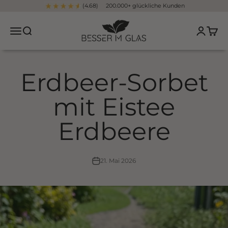
Zum Inhalt springen
(4.68) 200.000+ glückliche Kunden
Besser im Glas
Navigationsmenü öffnen
Suche öffnen
Kundenko
Waren
Erdbeer-Sorbet
mit Eistee
Erdbeere
21. Mai 2026