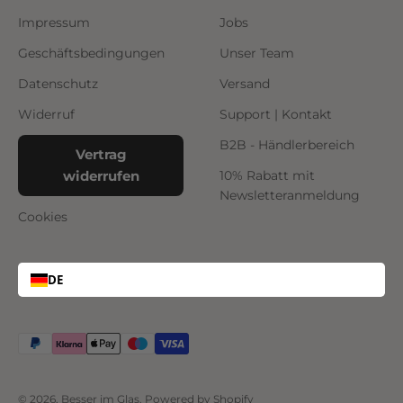
Impressum
Jobs
Geschäftsbedingungen
Unser Team
Datenschutz
Versand
Widerruf
Support | Kontakt
B2B - Händlerbereich
Vertrag
widerrufen
10% Rabatt mit
Newsletteranmeldung
Cookies
DE
© 2026, Besser im Glas. Powered by Shopify