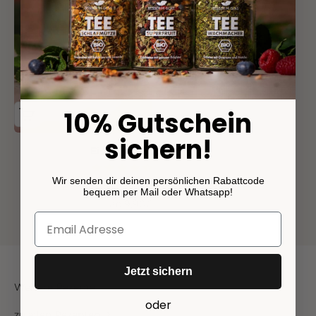
10% Gutschein
sichern!
Eistee Erdbeere
(48)
Wir senden dir deinen persönlichen Rabattcode
Erdbeer-Eistee zum kalt Genießen
bequem per Mail oder Whatsapp!
Angebot
ab 9,90€
Jetzt sichern
Weitere Rezepte
oder
zu allen Rezepten