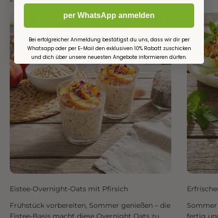
per WhatsApp anmelden
Bei erfolgreicher Anmeldung bestätigst du uns, dass wir dir per
Whatsapp oder per E-Mail den exklusiven 10% Rabatt zuschicken
und dich über unsere neuesten Angebote informieren dürfen.
Eistee-Overnight-Oats mit Pfirsich
Erfrisch
Frühstück vorbereiten, Sommer genießen – die
Sommer i
Eistee-Basis macht diese Overnight Oats zu
fertig un