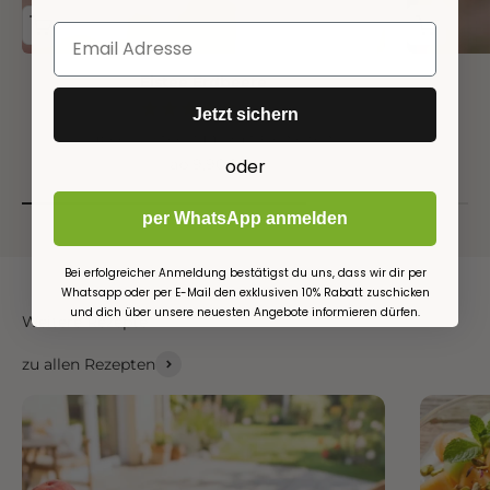
Eistee Erdbeere
(48)
Jetzt sichern
Erdbeer-Eistee zum kalt Genießen
Angebot
oder
ab 9,90€
per WhatsApp anmelden
Bei erfolgreicher Anmeldung bestätigst du uns, dass wir dir per
Whatsapp oder per E-Mail den exklusiven 10% Rabatt zuschicken
und dich über unsere neuesten Angebote informieren dürfen.
Weitere Rezepte
zu allen Rezepten