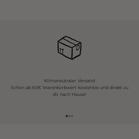
Klimaneutraler Versand
Schon ab 60€ Warenkorbwert kostenlos und direkt zu
dir nach Hause!
Gehe zu Element 1
Gehe zu Element 2
Gehe zu Element 3
Gehe zu Element 4