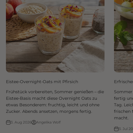
Eistee-Overnight-Oats mit Pfirsich
Erfrisch
Frühstück vorbereiten, Sommer genießen – die
Sommer i
Eistee-Basis macht diese Overnight Oats zu
fertig un
etwas Besonderem: fruchtig, leicht und ohne
Tag. Leic
Zucker. Abends ansetzen, morgens fertig.
frischen 
macht.
3. Aug 2026
Angelika Wolf
3. Jul 2