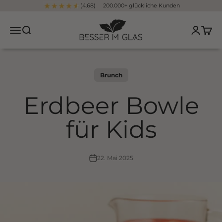
Zum Inhalt springen
(4.68) 200.000+ glückliche Kunden
Besser im Glas
Navigationsmenü öffnen
Suche öffnen
Kundenko
Waren
Brunch
Erdbeer Bowle
für Kids
22. Mai 2025