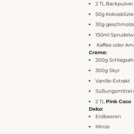
2 TL Backpulve
50g Kokosblüt
30g geschmolz
150ml Sprudelw
Kaffee oder Am
Creme:
200g Schlagsa
300g Skyr
Vanille-Extrakt
Süßungsmittel
2 TL
Pink Coco
Deko:
Erdbeeren
Minze