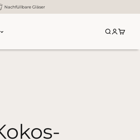
Nachfüllbare Gläser
n
Suche öffnen
Kundenkont
Warenko
Kokos-