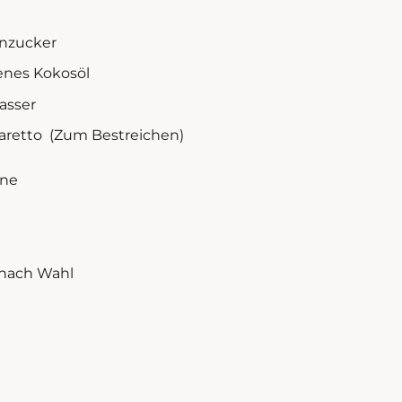
r
enzucker
enes Kokosöl
asser
aretto (Zum Bestreichen)
hne
 nach Wahl