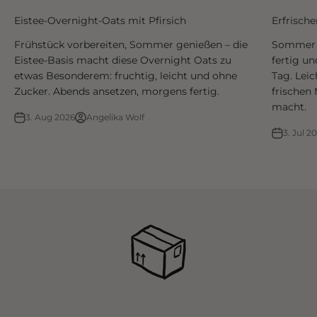
Eistee-Overnight-Oats mit Pfirsich
Erfrisch
Frühstück vorbereiten, Sommer genießen – die
Sommer i
Eistee-Basis macht diese Overnight Oats zu
fertig un
etwas Besonderem: fruchtig, leicht und ohne
Tag. Leic
Zucker. Abends ansetzen, morgens fertig.
frischen 
macht.
3. Aug 2026
Angelika Wolf
3. Jul 2