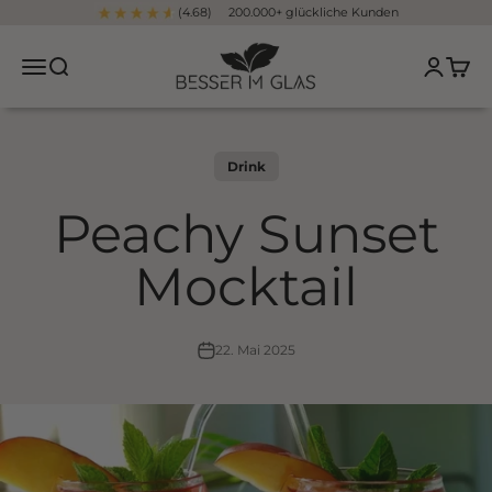
Zum Inhalt springen
(4.68) 200.000+ glückliche Kunden
Besser im Glas
Navigationsmenü öffnen
Suche öffnen
Kundenko
Waren
Drink
Peachy Sunset
Mocktail
22. Mai 2025