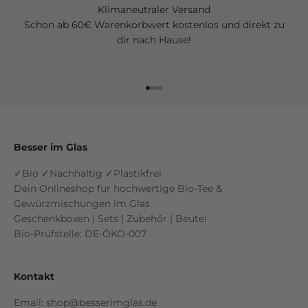
Klimaneutraler Versand
Schon ab 60€ Warenkorbwert kostenlos und direkt zu
dir nach Hause!
Gehe zu Element 1
Gehe zu Element 2
Gehe zu Element 3
Gehe zu Element 4
Besser im Glas
✓Bio ✓Nachhaltig ✓Plastikfrei
Dein Onlineshop für hochwertige Bio-Tee &
Gewürzmischungen im Glas
Geschenkboxen | Sets | Zubehör | Beutel
Bio-Prüfstelle: DE-ÖKO-007
Kontakt
Email: shop@besserimglas.de