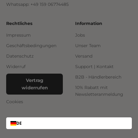
Whatsapp: +49 159 06774485
Rechtliches
Information
Impressum
Jobs
Geschäftsbedingungen
Unser Team
Datenschutz
Versand
Widerruf
Support | Kontakt
B2B - Händlerbereich
Vertrag
widerrufen
10% Rabatt mit
Newsletteranmeldung
Cookies
DE