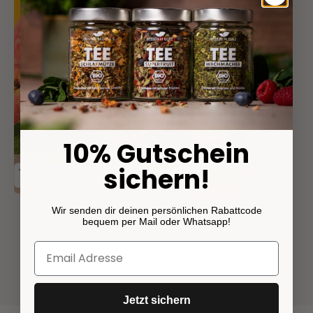
10% Gutschein
sichern!
Wir senden dir deinen persönlichen Rabattcode
Eistee Pfirsich
bequem per Mail oder Whatsapp!
(66)
Pfirsich-Eistee zum kalt Genießen
Angebot
ab 9,90€
Jetzt sichern