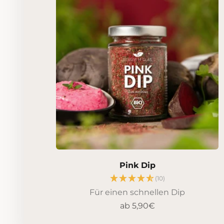
Pink Dip
(10)
Für einen schnellen Dip
Angebot
ab 5,90€