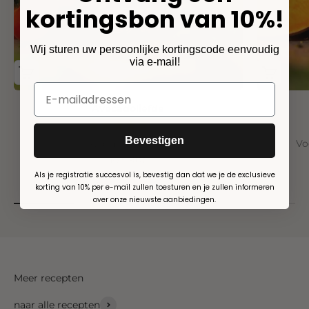
kortingsbon van 10%!
Wij sturen uw persoonlijke kortingscode eenvoudig
via e-mail!
Avocadoliefde
(176)
Bevestigen
Avocado topping
Vo
Angebot
ab 5,90€
Als je registratie succesvol is, bevestig dan dat we je de exclusieve
korting van 10% per e-mail zullen toesturen en je zullen informeren
over onze nieuwste aanbiedingen.
Meer recepten
naar alle recepten