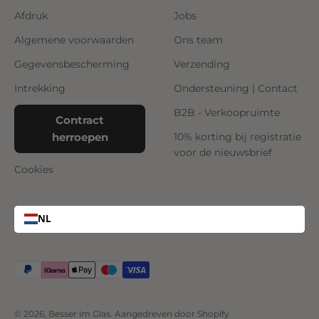
Afdruk
Jobs
Algemene voorwaarden
Ons team
Gegevensbescherming
Verzending
Intrekking
Ondersteuning | Contact
B2B - Verkoopruimte
Contract
herroepen
10% korting bij registratie
voor de nieuwsbrief
Cookies
NL
© 2026, Besser im Glas. Aangedreven door Shopify