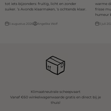
tot iets bijzonders: fruitig, licht en zonder
warme dag
suiker. ’s Avonds klaarmaken, ’s ochtends klaar.
frisse m
humeur 
3 augustus 2026
Angelika Wolf
3 juli 20
Klimaatneutrale scheepvaart
Vanaf €60 winkelwagenwaarde gratis en direct bij je
thuis!