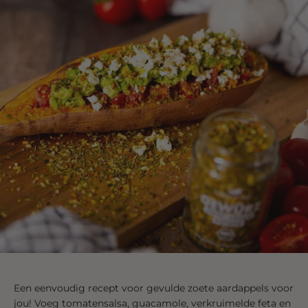
Een eenvoudig recept voor gevulde zoete aardappels voor
jou! Voeg tomatensalsa, guacamole, verkruimelde feta en