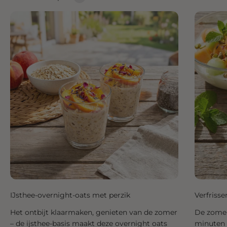
IJsthee-overnight-oats met perzik
Verfriss
Het ontbijt klaarmaken, genieten van de zomer
De zomer 
– de ijsthee-basis maakt deze overnight oats
minuten k