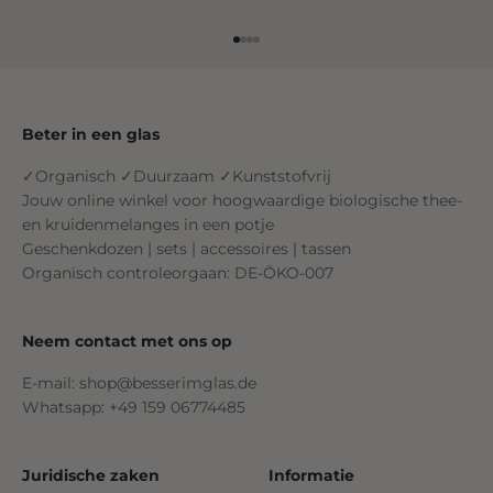
Ga naar element 1
Ga naar element 2
Ga naar element 3
Ga naar element 4
Beter in een glas
✓Organisch ✓Duurzaam ✓Kunststofvrij
Jouw online winkel voor hoogwaardige biologische thee-
en kruidenmelanges in een potje
Geschenkdozen | sets | accessoires | tassen
Organisch controleorgaan: DE-ÖKO-007
Neem contact met ons op
E-mail: shop@besserimglas.de
Whatsapp: +49 159 06774485
Juridische zaken
Informatie