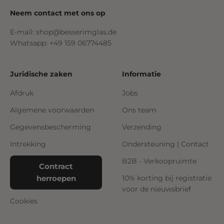
Neem contact met ons op
E-mail: shop@besserimglas.de
Whatsapp: +49 159 06774485
Juridische zaken
Informatie
Afdruk
Jobs
Algemene voorwaarden
Ons team
Gegevensbescherming
Verzending
Intrekking
Ondersteuning | Contact
B2B - Verkoopruimte
Contract
herroepen
10% korting bij registratie
voor de nieuwsbrief
Cookies