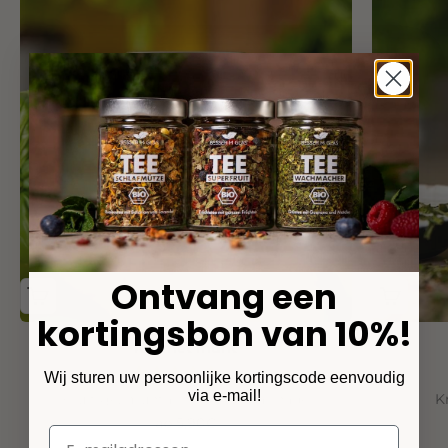
Ontvang een
kortingsbon van 10%!
Kip met munt
(61)
Wij sturen uw persoonlijke kortingscode eenvoudig
via e-mail!
Fruitige, muntachtige kipmarinade
K
Angebot
ab 5,90€