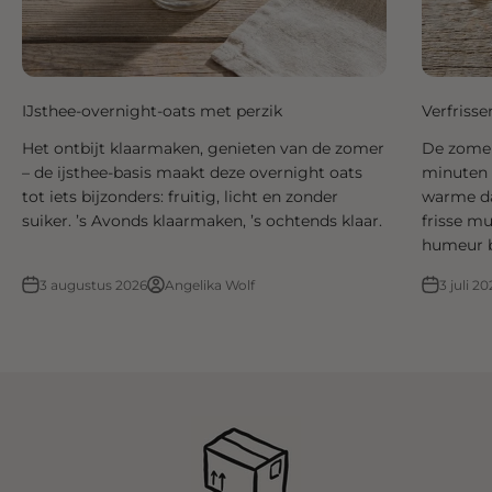
IJsthee-overnight-oats met perzik
Verfriss
Het ontbijt klaarmaken, genieten van de zomer
De zomer 
– de ijsthee-basis maakt deze overnight oats
minuten k
tot iets bijzonders: fruitig, licht en zonder
warme dag
suiker. ’s Avonds klaarmaken, ’s ochtends klaar.
frisse m
humeur 
3 augustus 2026
Angelika Wolf
3 juli 20