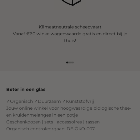
Klimaatneutrale scheepvaart
Vanaf €60 winkelwagenwaarde gratis en direct bij je
thuis!
Ga naar element 1
Ga naar element 2
Ga naar element 3
Ga naar element 4
Beter in een glas
✓Organisch ✓Duurzaam ✓Kunststofvrij
Jouw online winkel voor hoogwaardige biologische thee-
en kruidenmelanges in een potje
Geschenkdozen | sets | accessoires | tassen
Organisch controleorgaan: DE-ÖKO-007