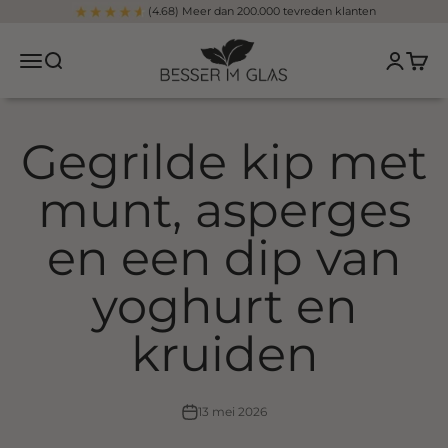
Overslaan naar inhoud
(4.68) Meer dan 200.000 tevreden klanten
Beter in een glas
Navigatiemenu openen
Open zoeken
Pagina v
Winke
Gegrilde kip met
munt, asperges
en een dip van
yoghurt en
kruiden
13 mei 2026