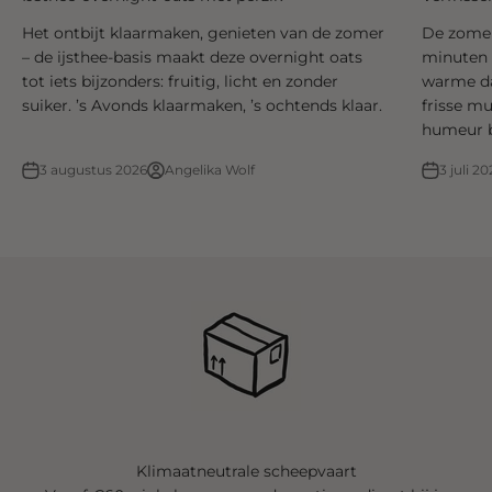
Het ontbijt klaarmaken, genieten van de zomer
De zomer 
– de ijsthee-basis maakt deze overnight oats
minuten k
tot iets bijzonders: fruitig, licht en zonder
warme dag
suiker. ’s Avonds klaarmaken, ’s ochtends klaar.
frisse m
humeur 
3 augustus 2026
Angelika Wolf
3 juli 20
Klimaatneutrale scheepvaart