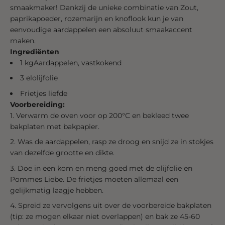
smaakmaker! Dankzij de unieke combinatie van
Zout,
paprikapoeder, rozemarijn en knoflook
kun je van
eenvoudige aardappelen een absoluut smaakaccent
maken.
Ingrediënten
1
kg
Aardappelen, vastkokend
3
el
olijfolie
Frietjes liefde
Voorbereiding:
Verwarm de oven voor op 200°C en bekleed twee
bakplaten met bakpapier.
Was de aardappelen, rasp ze droog en snijd ze in stokjes
van dezelfde grootte en dikte.
Doe in een kom en meng goed met de olijfolie en
Pommes Liebe. De frietjes moeten allemaal een
gelijkmatig laagje hebben.
Spreid ze vervolgens uit over de voorbereide bakplaten
(tip: ze mogen elkaar niet overlappen) en bak ze 45-60