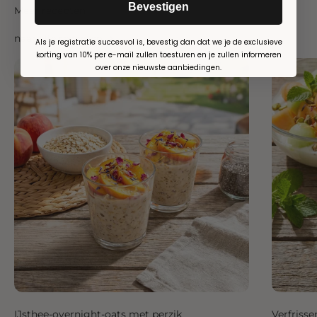
Bevestigen
Meer recepten
naar alle recepten
Als je registratie succesvol is, bevestig dan dat we je de exclusieve
korting van 10% per e-mail zullen toesturen en je zullen informeren
over onze nieuwste aanbiedingen.
IJsthee-overnight-oats met perzik
Verfriss