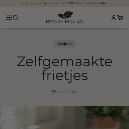
Overslaan naar inhoud
(4.68) Meer dan 200.000 tevreden klanten
Beter in een glas
Navigatiemenu openen
Open zoeken
Pagina v
Winke
Krekels
Zelfgemaakte
frietjes
20 sep 2024