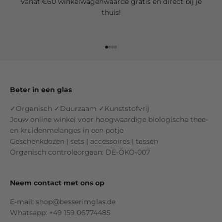
Vanaf €60 winkelwagenwaarde gratis en direct bij je
thuis!
Ga naar element 1
Ga naar element 2
Ga naar element 3
Ga naar element 4
Beter in een glas
✓Organisch ✓Duurzaam ✓Kunststofvrij
Jouw online winkel voor hoogwaardige biologische thee-
en kruidenmelanges in een potje
Geschenkdozen | sets | accessoires | tassen
Organisch controleorgaan: DE-ÖKO-007
Neem contact met ons op
E-mail: shop@besserimglas.de
Whatsapp: +49 159 06774485