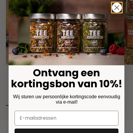
Ontvang een
Frietjes liefde
kortingsbon van 10%!
(24)
Kruidenzout voor frietjes
Angebot
ab 5,90€
Wij sturen uw persoonlijke kortingscode eenvoudig
via e-mail!