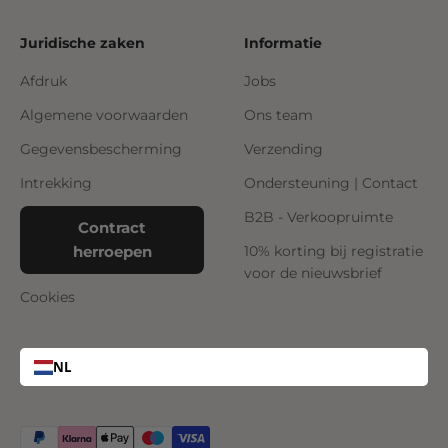
Juridische zaken
Informatie
Afdruk
Jobs
Algemene voorwaarden
Ons team
Gegevensbescherming
Verzending
Intrekking
Ondersteuning | Contact
B2B - Verkoopruimte
Contract
herroepen
10% korting bij registratie
voor de nieuwsbrief
Cookies
NL