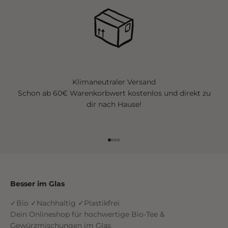
Klimaneutraler Versand
Schon ab 60€ Warenkorbwert kostenlos und direkt zu
dir nach Hause!
Gehe zu Element 1
Gehe zu Element 2
Gehe zu Element 3
Gehe zu Element 4
Besser im Glas
✓Bio ✓Nachhaltig ✓Plastikfrei
Dein Onlineshop für hochwertige Bio-Tee &
Gewürzmischungen im Glas