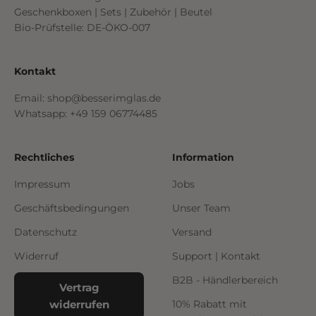
Geschenkboxen | Sets | Zubehör | Beutel
Bio-Prüfstelle: DE-ÖKO-007
Kontakt
Email: shop@besserimglas.de
Whatsapp: +49 159 06774485
Rechtliches
Information
Impressum
Jobs
Geschäftsbedingungen
Unser Team
Datenschutz
Versand
Widerruf
Support | Kontakt
B2B - Händlerbereich
Vertrag
widerrufen
10% Rabatt mit