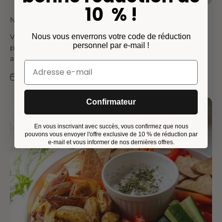
10 % !
Nachos cuits au four
Nous vous enverrons votre code de réduction
Voici comment ravir vos invités lors de la projection
personnel par e-mail !
publique ! Le snack idéal pour la mi-temps : à essayer
absolument !
6 juin 2024
Confirmateur
En vous inscrivant avec succès, vous confirmez que nous
pouvons vous envoyer l'offre exclusive de 10 % de réduction par
e-mail et vous informer de nos dernières offres.